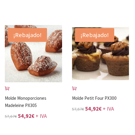
¡Rebajado!
¡Rebajado!
Molde Monoporciones
Molde Petit Four PX300
Madeleine PX305
El
El
54,92
€
+ IVA
57,67
€
El
El
54,92
€
+ IVA
57,67
€
precio
precio
precio
precio
original
actual
original
actual