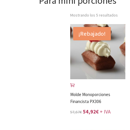
Para mini porciones
Mostrando los 5 resultados
¡Rebajado!
Molde Monoporciones
Financista PX306
El
El
54,92
€
+ IVA
57,67
€
precio
precio
original
actual