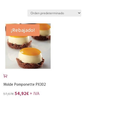
¡Rebajado!
Molde Pomponette PX302
El
El
54,92
€
+ IVA
57,67
€
precio
precio
original
actual