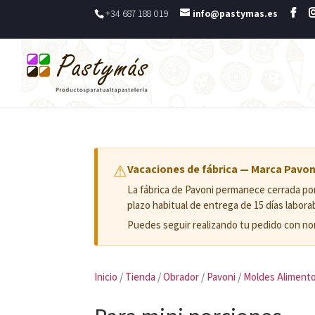
+34 687 188 019
info@pastymas.es
⚠
Vacaciones de fábrica — Marca Pavon
La fábrica de Pavoni permanece cerrada p
plazo habitual de entrega de 15 días labor
Puedes seguir realizando tu pedido con nor
Inicio
/
Tienda
/
Obrador
/
Pavoni
/
Moldes Alimento