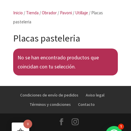
Inicio
/
Tienda
/
Obrador
/
Pavoni
/
Utillaje
/ Placas
pasteleria
Placas pasteleria
No se han encontrado productos que
coincidan con tu selección.
Condiciones de envío de pedidos
Aviso legal
Términos y condiciones
Contacto
0
1