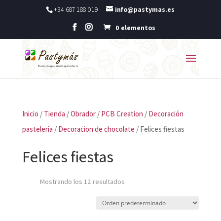
+34 687 188 019
info@pastymas.es
0 elementos
Inicio
/
Tienda
/
Obrador
/
PCB Creation
/
Decoración
pastelería
/
Decoracion de chocolate
/ Felices fiestas
Felices fiestas
Mostrando los 12 resultados