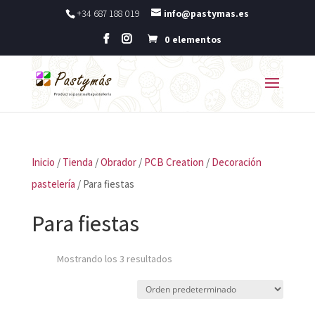
+34 687 188 019
info@pastymas.es
0 elementos
Inicio
/
Tienda
/
Obrador
/
PCB Creation
/
Decoración
pastelería
/ Para fiestas
Para fiestas
Mostrando los 3 resultados