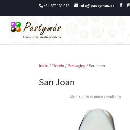
+34 687 188 019
info@pastymas.es
Inicio
/
Tienda
/
Packaging
/ San Joan
San Joan
Mostrando el único resultado