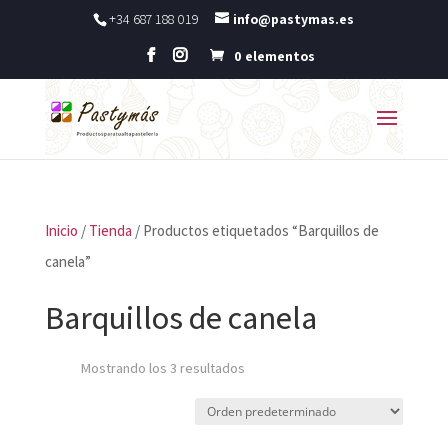
+34 687 188 019
info@pastymas.es
0 elementos
Inicio
/
Tienda
/ Productos etiquetados “Barquillos de
canela”
Barquillos de canela
Mostrando los 3 resultados