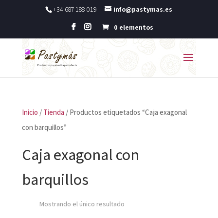
+34 687 188 019
info@pastymas.es
0 elementos
Inicio
/
Tienda
/ Productos etiquetados “Caja exagonal
con barquillos”
Caja exagonal con
barquillos
Mostrando el único resultado