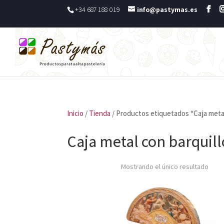
+34 687 188 019
info@pastymas.es
Inicio
/
Tienda
/ Productos etiquetados “Caja metal
Caja metal con barquill
Mostrando el único resultado