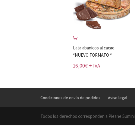
Lata abanicos al cacao
“NUEVO FORMATO “
16,00
€
+ IVA
Condiciones de envío de pedidos
Aviso legal
Todos los derechos corresponden a Pieane Sumini