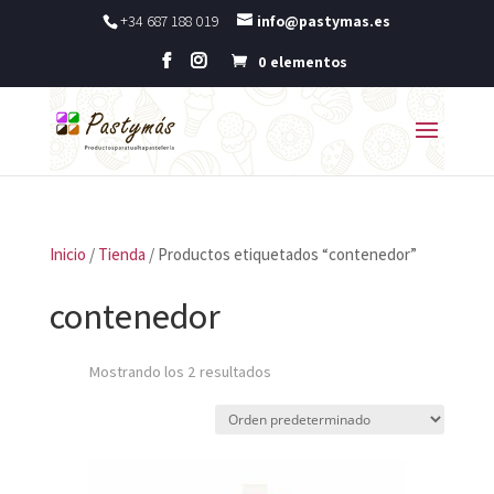
+34 687 188 019
info@pastymas.es
0 elementos
Inicio
/
Tienda
/ Productos etiquetados “contenedor”
contenedor
Mostrando los 2 resultados