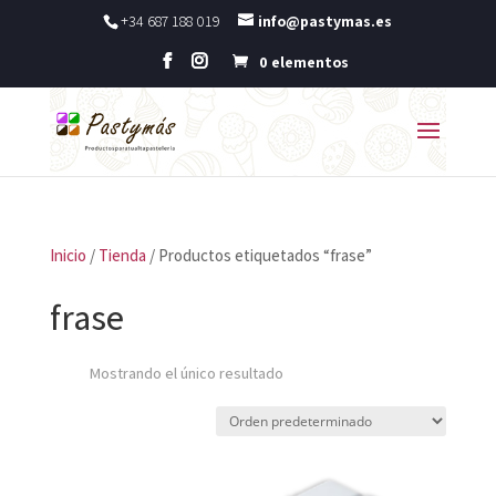
+34 687 188 019
info@pastymas.es
0 elementos
Inicio
/
Tienda
/ Productos etiquetados “frase”
frase
Mostrando el único resultado