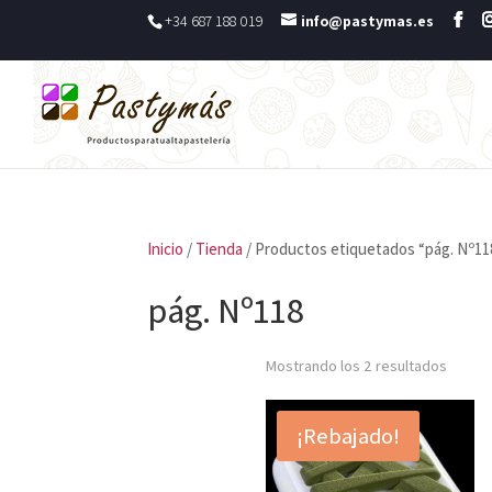
+34 687 188 019
info@pastymas.es
Inicio
/
Tienda
/ Productos etiquetados “pág. Nº11
pág. Nº118
Mostrando los 2 resultados
¡Rebajado!