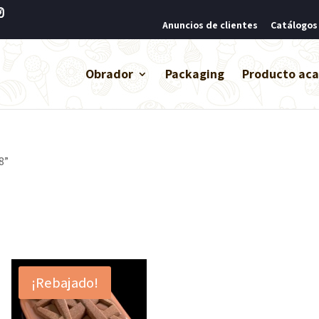
Anuncios de clientes
Catálogos
Obrador
Packaging
Producto ac
8”
¡Rebajado!