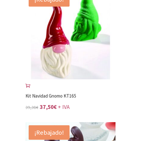
Kit Navidad Gnomo KT165
El
El
37,50
€
+ IVA
39,38
€
precio
precio
original
actual
¡Rebajado!
era:
es: