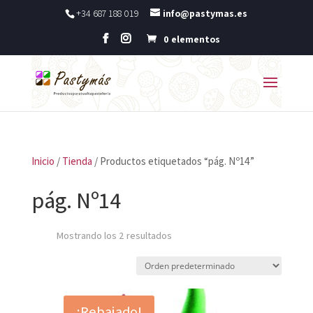
+34 687 188 019
info@pastymas.es
0 elementos
Inicio
/
Tienda
/ Productos etiquetados “pág. Nº14”
pág. Nº14
Mostrando los 2 resultados
¡Rebajado!