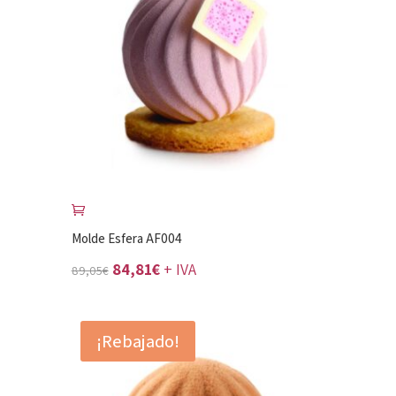
Molde Esfera AF004
El
El
84,81
€
+ IVA
89,05
€
precio
precio
original
actual
¡Rebajado!
era:
es:
89,05€.
84,81€.