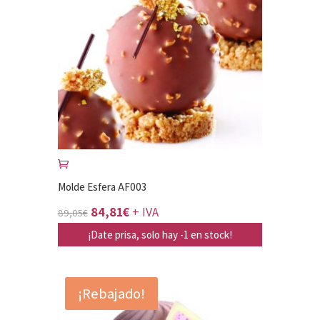
Molde Esfera AF003
El
El
84,81
€
+ IVA
89,05
€
precio
precio
¡Date prisa, solo hay -1 en stock!
original
actual
era:
es:
¡Rebajado!
89,05€.
84,81€.