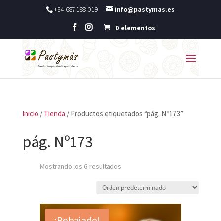
+34 687 188 019
info@pastymas.es
0 elementos
Inicio
/
Tienda
/ Productos etiquetados “pág. Nº173”
pág. Nº173
Mostrando los 6 resultados
¡Rebajado!