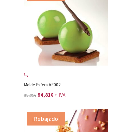
Molde Esfera AF002
El
El
84,81
€
+ IVA
89,05
€
precio
precio
original
actual
¡Rebajado!
era:
es:
89,05€.
84,81€.