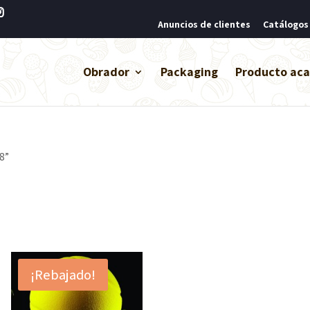
Anuncios de clientes
Catálogos
Obrador
Packaging
Producto ac
78”
¡Rebajado!