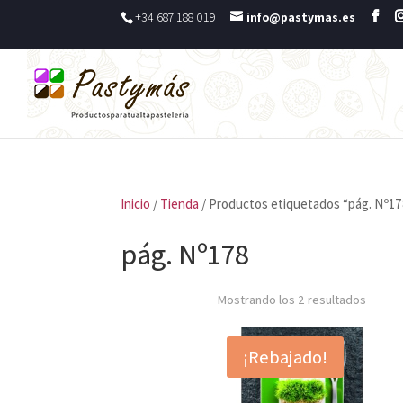
+34 687 188 019
info@pastymas.es
Inicio
/
Tienda
/ Productos etiquetados “pág. Nº1
pág. Nº178
Mostrando los 2 resultados
¡Rebajado!