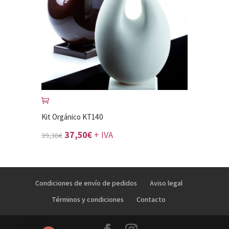
Kit Orgánico KT140
El
El
37,50
€
+ IVA
39,38
€
precio
precio
original
actual
era:
es:
Condiciones de envío de pedidos
Aviso legal
39,38€.
37,50€.
Términos y condiciones
Contacto