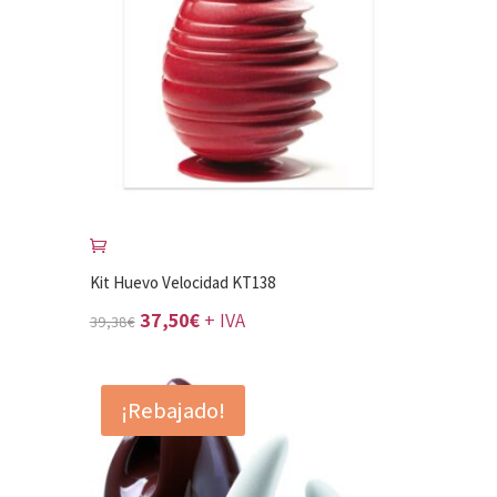
Kit Huevo Velocidad KT138
El
El
37,50
€
+ IVA
39,38
€
precio
precio
original
actual
¡Rebajado!
era:
es:
39,38€.
37,50€.