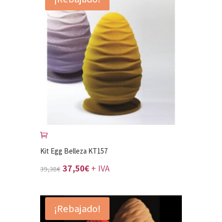
Kit Egg Belleza KT157
El
El
37,50
€
+ IVA
39,38
€
precio
precio
original
actual
¡Rebajado!
era:
es: