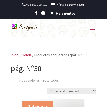
+34 687 188 019
info@pastymas.es
0 elementos
Inicio
/
Tienda
/ Productos etiquetados “pág. Nº30”
pág. Nº30
Mostrando los 4 resultados
¡Rebajado!