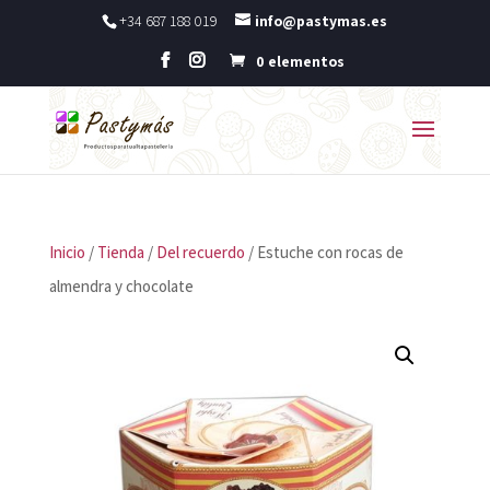
+34 687 188 019
info@pastymas.es
0 elementos
Inicio
/
Tienda
/
Del recuerdo
/ Estuche con rocas de
almendra y chocolate