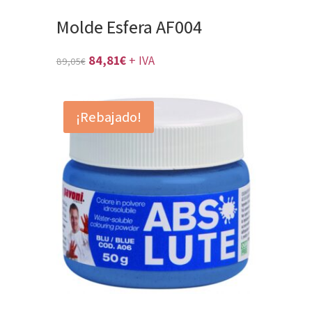
Molde Esfera AF004
El
El
84,81
€
+ IVA
89,05
€
precio
precio
original
actual
¡Rebajado!
era:
es:
89,05€.
84,81€.