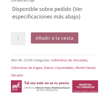
100 piezas/caja
Disponible sobre pedido (Ver
especificaciones más abajo)
Dulce
Añadir a la cesta
Tartaleta
Negro
cantidad
SKU:
MC-23105
Categorías:
Coberturas de chocolate
,
Coberturas de origen
,
Dulces
,
Façonnables
,
Michel Cluizel
,
Obrador