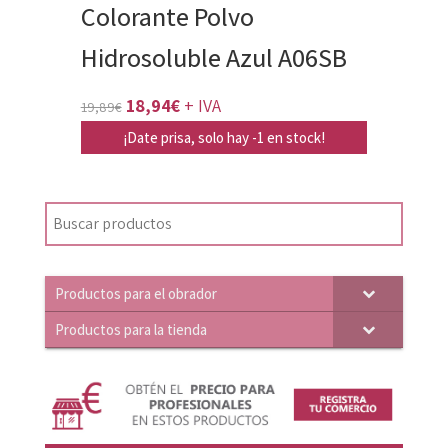
Colorante Polvo
Hidrosoluble Azul A06SB
El
El
18,94
€
+ IVA
19,89
€
precio
precio
¡Date prisa, solo hay -1 en stock!
original
actual
era:
es:
19,89€.
18,94€.
Productos para el obrador
Productos para la tienda