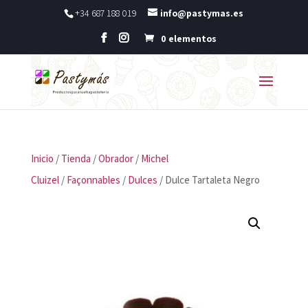
+34 687 188 019
info@pastymas.es
0 elementos
Inicio
/
Tienda
/
Obrador
/
Michel
Cluizel
/
Façonnables
/
Dulces
/ Dulce Tartaleta Negro