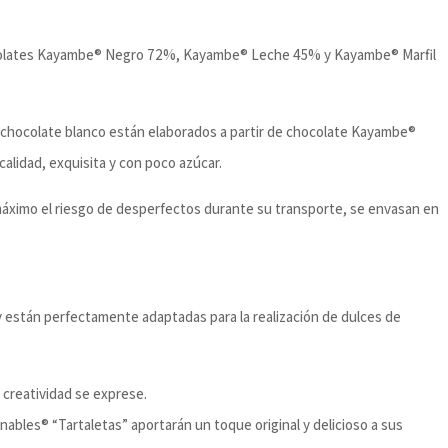
hocolates Kayambe® Negro 72%, Kayambe® Leche 45% y Kayambe® Marfil
chocolate blanco están elaborados a partir de chocolate Kayambe®
alidad, exquisita y con poco azúcar.
máximo el riesgo de desperfectos durante su transporte, se envasan en
y están perfectamente adaptadas para la realización de dulces de
 creatividad se exprese.
nnables® “Tartaletas” aportarán un toque original y delicioso a sus