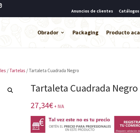
Anuncios de clientes
Catálogos
Obrador
Packaging
Producto ac
les
/
Tartelas
/ Tartaleta Cuadrada Negro
Tartaleta Cuadrada Negro
27,34
€
+ IVA