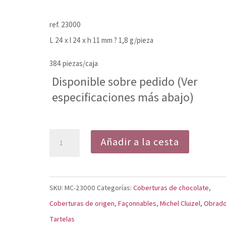
ref. 23000
L 24 x l 24 x h 11 mm ? 1,8 g/pieza
384 piezas/caja
Disponible sobre pedido (Ver
especificaciones más abajo)
Tartaleta
Añadir a la cesta
Cuadrada
Negro
cantidad
SKU:
MC-23000
Categorías:
Coberturas de chocolate
,
Coberturas de origen
,
Façonnables
,
Michel Cluizel
,
Obrado
Tartelas