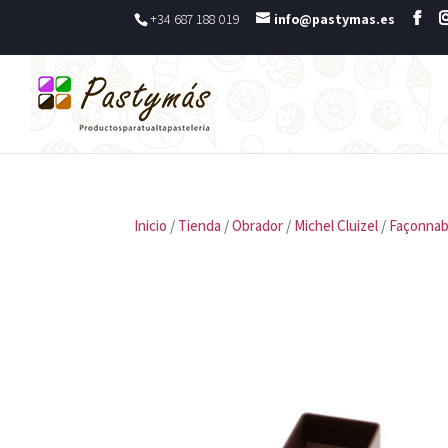
+34 687 188 019
info@pastymas.es
Inicio
/
Tienda
/
Obrador
/
Michel Cluizel
/
Façonnab