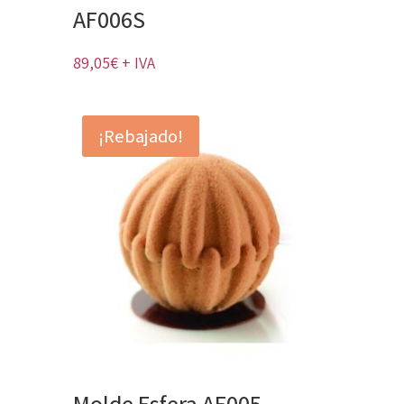
AF006S
89,05
€
+ IVA
¡Rebajado!
Molde Esfera AF005