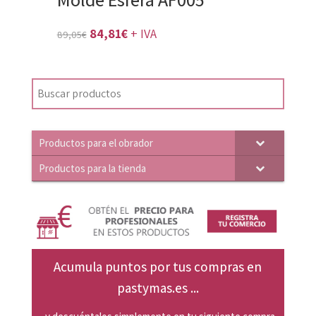
El
El
84,81
€
+ IVA
89,05
€
precio
precio
original
actual
era:
es:
89,05€.
84,81€.
Productos para el obrador
Productos para la tienda
Acumula puntos por tus compras en
pastymas.es ...