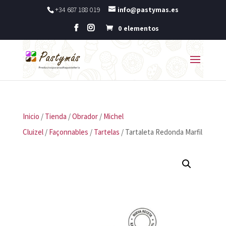
+34 687 188 019
info@pastymas.es
0 elementos
Inicio
/
Tienda
/
Obrador
/
Michel
Cluizel
/
Façonnables
/
Tartelas
/ Tartaleta Redonda Marfil