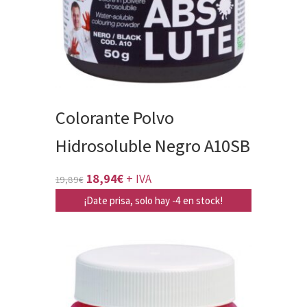
Colorante Polvo
Hidrosoluble Negro A10SB
El
El
18,94
€
+ IVA
19,89
€
precio
precio
¡Date prisa, solo hay -4 en stock!
original
actual
era:
es:
19,89€.
18,94€.