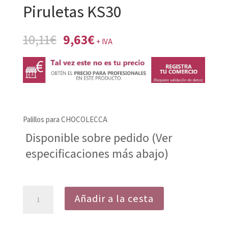
Piruletas KS30
El
El
10,11
€
9,63
€
+ IVA
precio
precio
original
actual
era:
es:
10,11€.
9,63€.
Palillos para CHOCOLECCA
Disponible sobre pedido (Ver
especificaciones más abajo)
Palillos
Añadir a la cesta
Cilíndricos
Piruletas