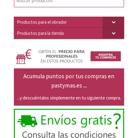
era:
es:
39,69€.
37,80€.
Productos para el obrador
Productos para la tienda
Acumula puntos por tus compras en
pastymas.es ...
...y descuéntalos simplemente en tu siguiente compra.