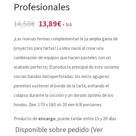
Profesionales
El
El
14,58
€
13,89
€
+ IVA
precio
precio
¡Las nuevas formas complementan la ya amplia gama de
original
actual
proyectos para tartas! La idea nació al crear una
era:
es:
combinación de equipos que hacen pasteles con un
14,58€.
13,89€.
acabado perfecto; El producto principal de este sistema
son las bandas microperforadas: los micro agujeros
permiten sostener el borde de la tarta, evitando el
colapso durante la cocción y un dorado óptimo de los
fondos. Dim. 170 x 160 xh 20 mm 6/8 porciones.
Producto de
encargo
, puede tardar entre 15 y 20 días.
Disponible sobre pedido (Ver