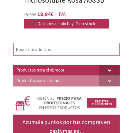
El
El
18,94
€
+ IVA
19,89
€
precio
precio
¡Date prisa, solo hay -2 en stock!
original
actual
era:
es:
19,89€.
18,94€.
Productos para el obrador
Productos para la tienda
Acumula puntos por tus compras en
pastymas.es ...