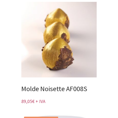
Molde Noisette AF008S
89,05
€
+ IVA