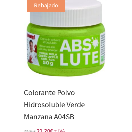
¡Rebajado!
Colorante Polvo
Hidrosoluble Verde
Manzana A04SB
El
El
21,20
€
+ IVA
22,26
€