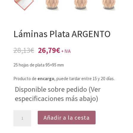
Láminas Plata ARGENTO
El
El
28,13
€
26,79
€
+ IVA
precio
precio
25 hojas de plata 95×95 mm
original
actual
era:
es:
Producto de
encargo
, puede tardar entre 15 y 20 días.
28,13€.
26,79€.
Disponible sobre pedido (Ver
especificaciones más abajo)
Láminas
Añadir a la cesta
Plata
ARGENTO