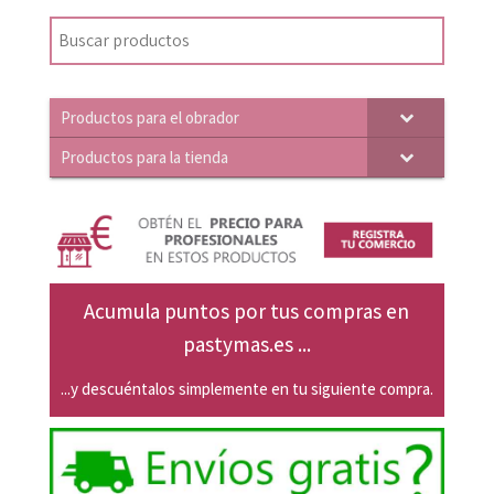
original
actual
era:
es:
19,89€.
18,94€.
Productos para el obrador
Productos para la tienda
Acumula puntos por tus compras en
pastymas.es ...
...y descuéntalos simplemente en tu siguiente compra.