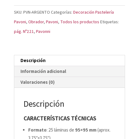
cantidad
SKU:
PVN-ARGENTO
Categorías:
Decoración Pastelería
Pavoni
,
Obrador
,
Pavoni
,
Todos los productos
Etiquetas:
pág. Nº221
,
Pavonni
Descripción
Información adicional
Valoraciones (0)
Descripción
CARACTERÍSTICAS TÉCNICAS
Formato
: 25 láminas de
95×95 mm
(aprox.
3.75″×3.75″)