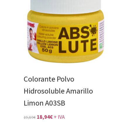
Colorante Polvo
Hidrosoluble Amarillo
Limon A03SB
El
El
18,94
€
+ IVA
19,89
€
precio
precio