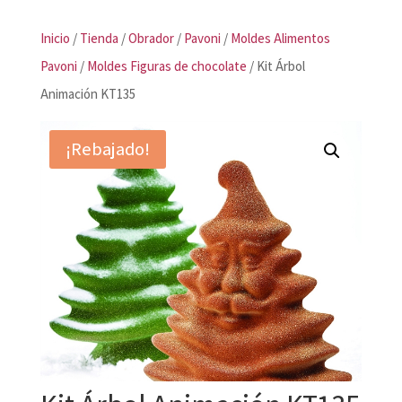
Inicio
/
Tienda
/
Obrador
/
Pavoni
/
Moldes Alimentos
Pavoni
/
Moldes Figuras de chocolate
/ Kit Árbol
Animación KT135
¡Rebajado!