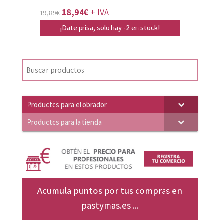
El
El
18,94
€
+ IVA
19,89
€
precio
precio
¡Date prisa, solo hay -2 en stock!
original
actual
era:
es:
19,89€.
18,94€.
Productos para el obrador
Productos para la tienda
Acumula puntos por tus compras en
pastymas.es ...