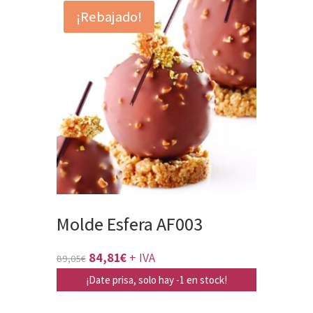
¡Rebajado!
Molde Esfera AF003
El
El
84,81
€
+ IVA
89,05
€
precio
precio
¡Date prisa, solo hay -1 en stock!
original
actual