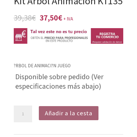
Kit Árbol Animación KT135
El
El
39,38
€
37,50
€
+ IVA
precio
precio
original
actual
era:
es:
39,38€.
37,50€.
?RBOL DE ANIMACI?N JUEGO
Disponible sobre pedido (Ver
especificaciones más abajo)
Kit
Añadir a la cesta
Árbol
Animación