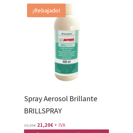
era:
es:
¡Rebajado!
89,05€.
84,81€.
Spray Aerosol Brillante
BRILLSPRAY
El
El
21,20
€
+ IVA
22,26
€