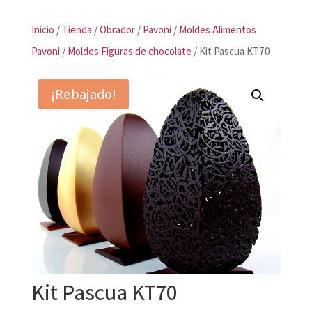
Inicio
/
Tienda
/
Obrador
/
Pavoni
/
Moldes Alimentos
Pavoni
/
Moldes Figuras de chocolate
/ Kit Pascua KT70
¡Rebajado!
Kit Pascua KT70