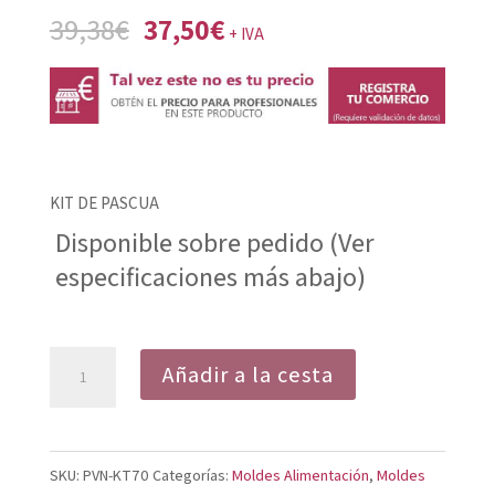
El
El
39,38
€
37,50
€
+ IVA
precio
precio
original
actual
era:
es:
39,38€.
37,50€.
KIT DE PASCUA
Disponible sobre pedido (Ver
especificaciones más abajo)
Kit
Añadir a la cesta
Pascua
KT70
cantidad
SKU:
PVN-KT70
Categorías:
Moldes Alimentación
,
Moldes