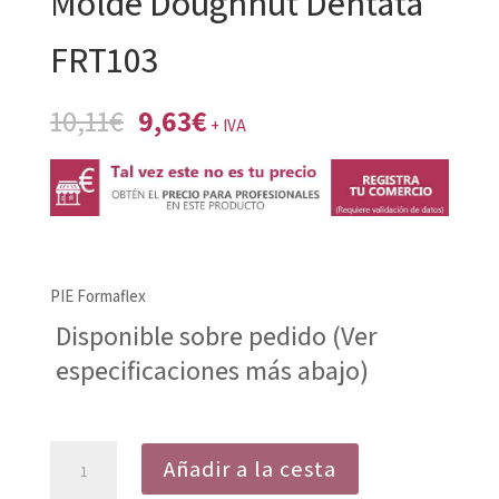
Molde Doughnut Dentata
FRT103
El
El
10,11
€
9,63
€
+ IVA
precio
precio
original
actual
era:
es:
10,11€.
9,63€.
PIE Formaflex
Disponible sobre pedido (Ver
especificaciones más abajo)
Molde
Añadir a la cesta
Doughnut