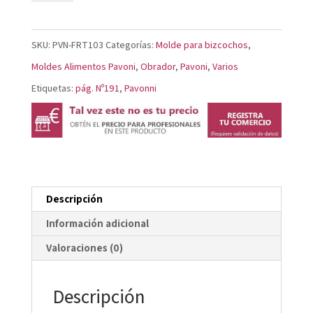
Dentata
FRT103
SKU:
PVN-FRT103
Categorías:
Molde para bizcochos
,
cantidad
Moldes Alimentos Pavoni
,
Obrador
,
Pavoni
,
Varios
Etiquetas:
pág. Nº191
,
Pavonni
Descripción
Información adicional
Valoraciones (0)
Descripción