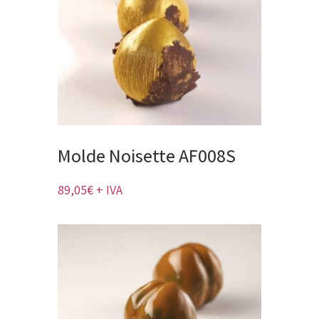
Molde Noisette AF008S
89,05
€
+ IVA