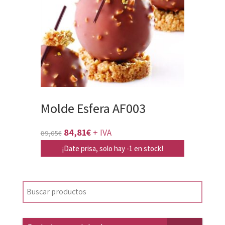
Molde Esfera AF003
El
El
84,81
€
+ IVA
89,05
€
precio
precio
¡Date prisa, solo hay -1 en stock!
original
actual
era:
es:
89,05€.
84,81€.