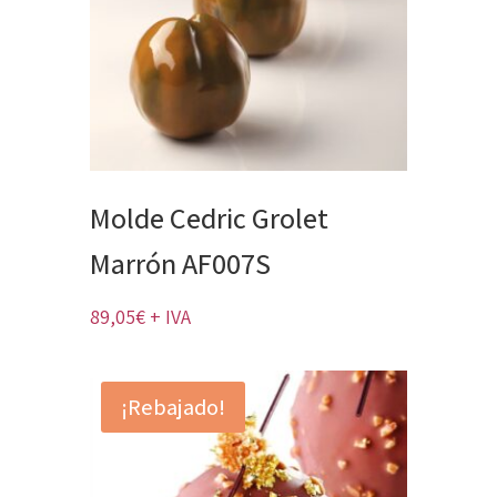
Molde Cedric Grolet
Marrón AF007S
89,05
€
+ IVA
¡Rebajado!