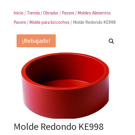
Inicio
/
Tienda
/
Obrador
/
Pavoni
/
Moldes Alimentos
Pavoni
/
Molde para bizcochos
/ Molde Redondo KE998
¡Rebajado!
Molde Redondo KE998