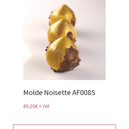
Molde Noisette AF008S
89,05
€
+ IVA