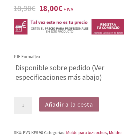
El
El
18,90
€
18,00
€
+ IVA
precio
precio
original
actual
era:
es:
18,90€.
18,00€.
PIE Formaflex
Disponible sobre pedido (Ver
especificaciones más abajo)
Molde
Añadir a la cesta
Redondo
KE998
cantidad
SKU:
PVN-KE998
Categorías:
Molde para bizcochos
,
Moldes