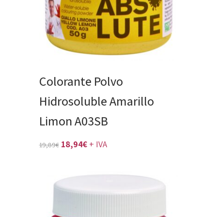
Colorante Polvo
Hidrosoluble Amarillo
Limon A03SB
El
El
18,94
€
+ IVA
19,89
€
precio
precio
original
actual
era:
es:
19,89€.
18,94€.