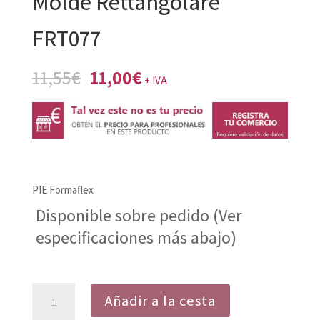
Molde Rettangolare
FRT077
El
El
11,55
€
11,00
€
+ IVA
precio
precio
original
actual
era:
es:
11,55€.
11,00€.
PIE Formaflex
Disponible sobre pedido (Ver
especificaciones más abajo)
Molde
Añadir a la cesta
Rettangolare