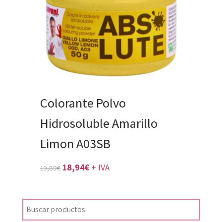
Colorante Polvo
Hidrosoluble Amarillo
Limon A03SB
El
El
18,94
€
+ IVA
19,89
€
precio
precio
original
actual
era:
es: