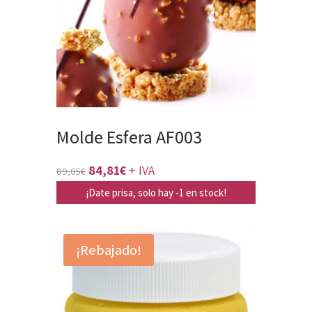
Molde Esfera AF003
El
El
84,81
€
+ IVA
89,05
€
precio
precio
¡Date prisa, solo hay -1 en stock!
original
actual
era:
es:
¡Rebajado!
89,05€.
84,81€.