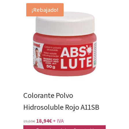
original
actual
¡Rebajado!
era:
es:
19,89€.
18,94€.
Colorante Polvo
Hidrosoluble Rojo A11SB
El
El
18,94
€
+ IVA
19,89
€