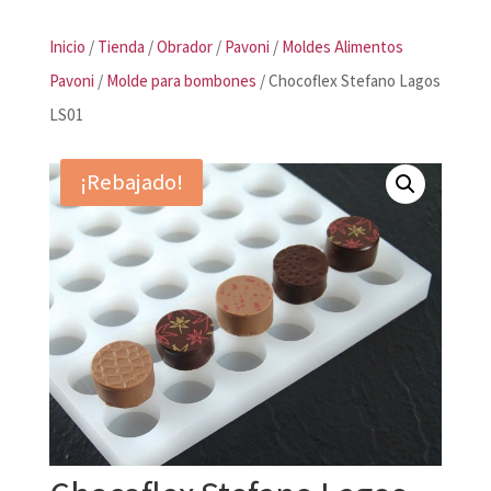
Inicio
/
Tienda
/
Obrador
/
Pavoni
/
Moldes Alimentos
Pavoni
/
Molde para bombones
/ Chocoflex Stefano Lagos
LS01
¡Rebajado!