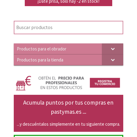
precio
precio
¡Date prisa, solo hay -2 en stock!
original
actual
era:
es:
19,89€.
18,94€.
Productos para el obrador
Productos para la tienda
Acumula puntos por tus compras en
pastymas.es ...
...y descuéntalos simplemente en tu siguiente compra.