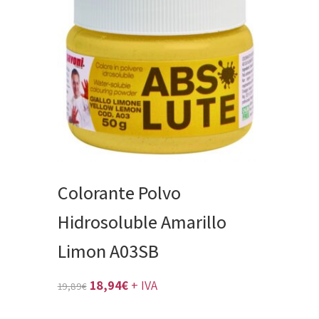
Colorante Polvo
Hidrosoluble Amarillo
Limon A03SB
El
El
18,94
€
+ IVA
19,89
€
precio
precio