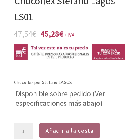
Chocoflex Stefano Lagos
LS01
El
El
47,54
€
45,28
€
+ IVA
precio
precio
original
actual
era:
es:
47,54€.
45,28€.
Chocoflex por Stefano LAGOS
Disponible sobre pedido (Ver
especificaciones más abajo)
Chocoflex
Añadir a la cesta
Stefano