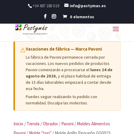
+34 687 188 019
info@pastymas.es
0 elementos
⚠
Vacaciones de fábrica — Marca Pavoni
La fábrica de Pavoni permanece cerrada por
vacaciones. Los nuevos pedidos de productos
Pavoni comenzarán a procesarse el
lunes 24 de
agosto de 2026
, y el plazo habitual de entrega
de 15 días laborables empezará a contar desde
esa fecha.
Puedes seguir realizando tu pedido con
normalidad. Disculpa las molestias.
Inicio
/
Tienda
/
Obrador
/
Pavoni
/
Moldes Alimentos
Pavoni
/
Molde "top"
/ Molde Anillo Pequeño GG001S