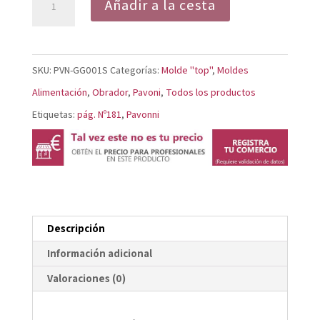
Añadir a la cesta
Anillo
Pequeño
GG001S
SKU:
PVN-GG001S
Categorías:
Molde "top"
,
Moldes
cantidad
Alimentación
,
Obrador
,
Pavoni
,
Todos los productos
Etiquetas:
pág. Nº181
,
Pavonni
Descripción
Información adicional
Valoraciones (0)