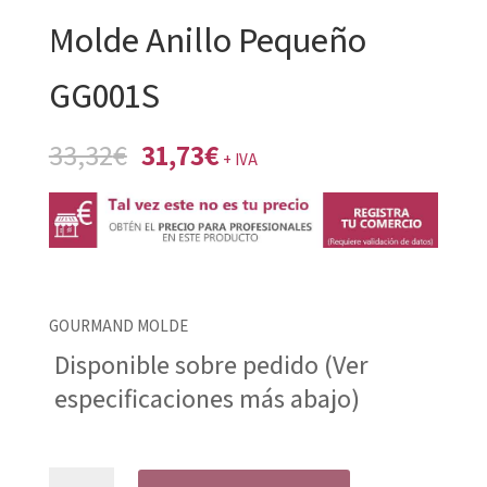
Molde Anillo Pequeño
GG001S
El
El
33,32
€
31,73
€
+ IVA
precio
precio
original
actual
era:
es:
33,32€.
31,73€.
GOURMAND MOLDE
Disponible sobre pedido (Ver
especificaciones más abajo)
Molde