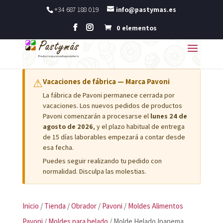
+34 687 188 019
info@pastymas.es
0 elementos
⚠
Vacaciones de fábrica — Marca Pavoni
La fábrica de Pavoni permanece cerrada por
vacaciones. Los nuevos pedidos de productos
Pavoni comenzarán a procesarse el
lunes 24 de
agosto de 2026
, y el plazo habitual de entrega
de 15 días laborables empezará a contar desde
esa fecha.
Puedes seguir realizando tu pedido con
normalidad. Disculpa las molestias.
Inicio
/
Tienda
/
Obrador
/
Pavoni
/
Moldes Alimentos
Pavoni
/
Moldes para helado
/ Molde Helado Ipanema