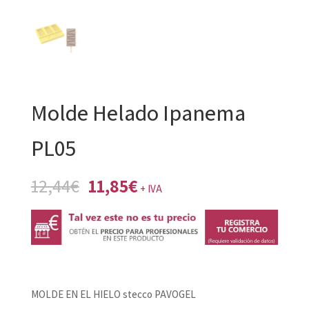
Molde Helado Ipanema
PL05
El
El
12,44
€
11,85
€
+ IVA
precio
precio
original
actual
era:
es:
12,44€.
11,85€.
MOLDE EN EL HIELO stecco PAVOGEL