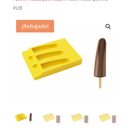
PL05
¡Rebajado!