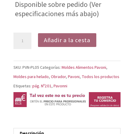
Disponible sobre pedido (Ver
especificaciones más abajo)
Molde
Añadir a la cesta
Helado
Ipanema
PL05
SKU:
PVN-PL05
Categorías:
Moldes Alimentos Pavoni
,
cantidad
Moldes para helado
,
Obrador
,
Pavoni
,
Todos los productos
Etiquetas:
pág. Nº201
,
Pavonni
Descripción