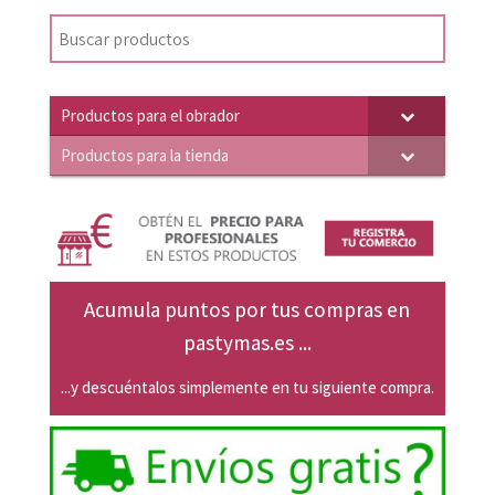
original
actual
era:
es:
4,06€.
3,87€.
Productos para el obrador
Productos para la tienda
Acumula puntos por tus compras en
pastymas.es ...
...y descuéntalos simplemente en tu siguiente compra.