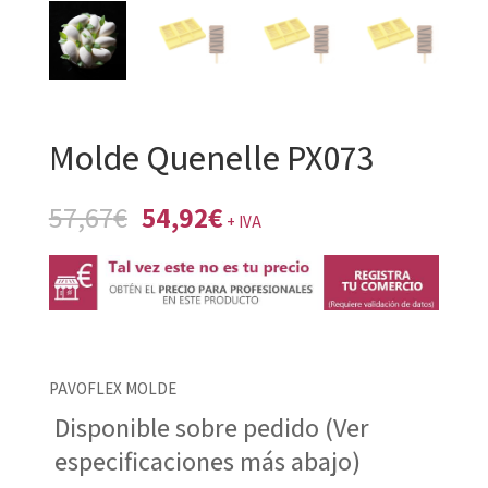
Molde Quenelle PX073
El
El
57,67
€
54,92
€
+ IVA
precio
precio
original
actual
era:
es:
57,67€.
54,92€.
PAVOFLEX MOLDE
Disponible sobre pedido (Ver
especificaciones más abajo)