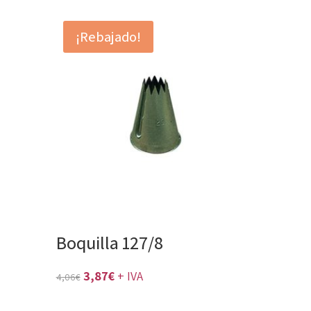
era:
es:
¡Rebajado!
22,26€.
21,20€.
Boquilla 127/8
El
El
3,87
€
+ IVA
4,06
€
precio
precio