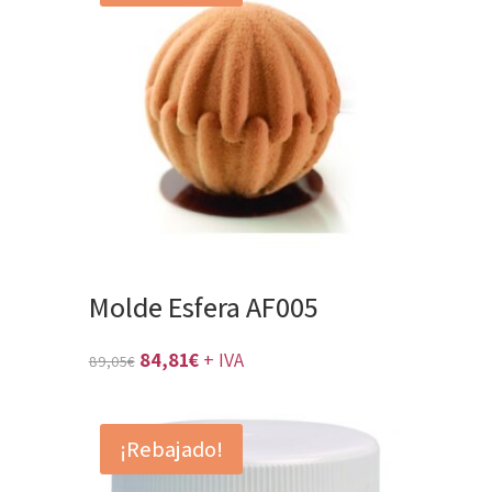
Molde Esfera AF005
El
El
84,81
€
+ IVA
89,05
€
precio
precio
original
actual
¡Rebajado!
era:
es:
89,05€.
84,81€.