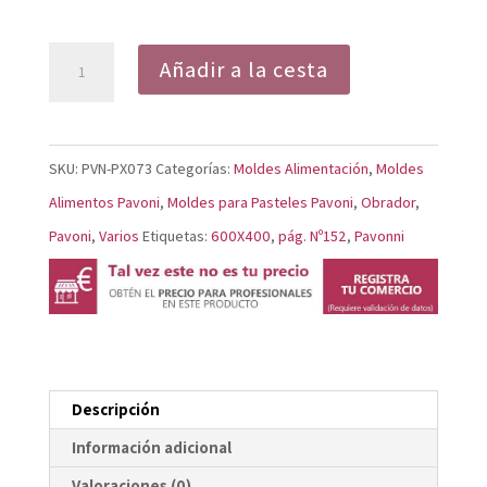
Molde
Añadir a la cesta
Quenelle
PX073
cantidad
SKU:
PVN-PX073
Categorías:
Moldes Alimentación
,
Moldes
Alimentos Pavoni
,
Moldes para Pasteles Pavoni
,
Obrador
,
Pavoni
,
Varios
Etiquetas:
600X400
,
pág. Nº152
,
Pavonni
Descripción
Información adicional
Valoraciones (0)