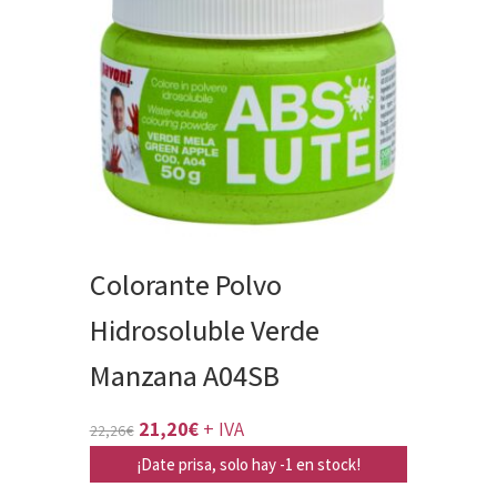
Colorante Polvo
Hidrosoluble Verde
Manzana A04SB
El
El
21,20
€
+ IVA
22,26
€
precio
precio
¡Date prisa, solo hay -1 en stock!
original
actual