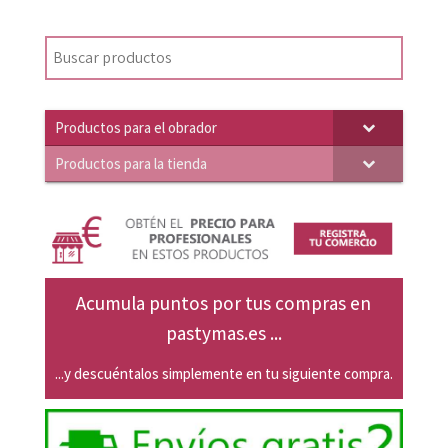
precio
precio
original
actual
era:
es:
4,06€.
3,87€.
Productos para el obrador
Productos para la tienda
Acumula puntos por tus compras en
pastymas.es ...
...y descuéntalos simplemente en tu siguiente compra.