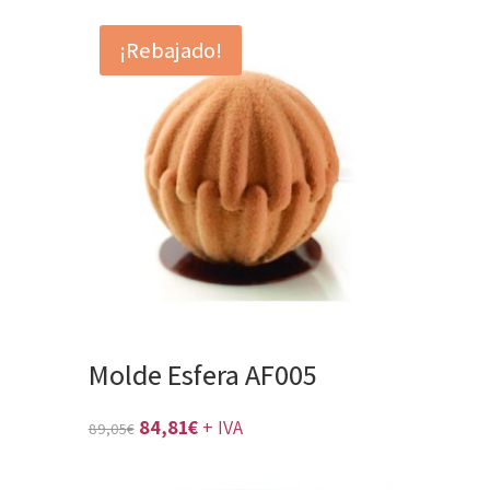
¡Rebajado!
Molde Esfera AF005
El
El
84,81
€
+ IVA
89,05
€
precio
precio