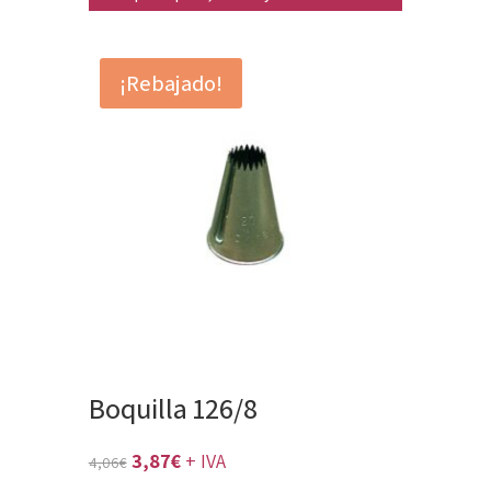
original
actual
era:
es:
¡Rebajado!
19,89€.
18,94€.
Boquilla 126/8
El
El
3,87
€
+ IVA
4,06
€