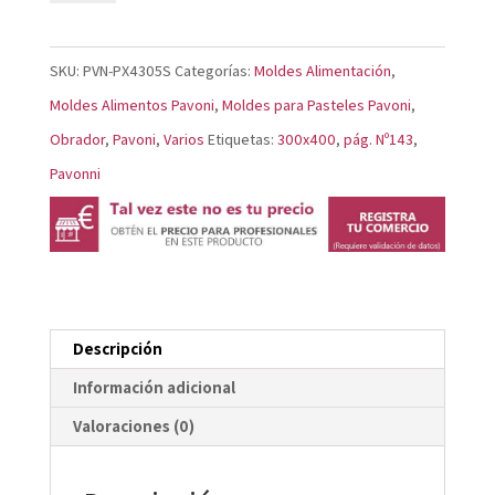
Pasión
PX4305S
SKU:
PVN-PX4305S
Categorías:
Moldes Alimentación
,
cantidad
Moldes Alimentos Pavoni
,
Moldes para Pasteles Pavoni
,
Obrador
,
Pavoni
,
Varios
Etiquetas:
300x400
,
pág. Nº143
,
Pavonni
Descripción
Información adicional
Valoraciones (0)