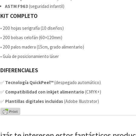
ASTM F963
(seguridad infantil)
KIT COMPLETO
• 200 hojas serigrafía (10 diseños)
• 200 bolsas celofán (60×120mm)
• 200 palos madera (15cm, grado alimentario)
• Guía de posicionamiento láser
DIFERENCIALES
✅
Tecnología QuickPeel™
(despegado automático)
✅
Compatibilidad con inkjet alimentario
(CMYK+)
✅
Plantillas digitales incluidas
(Adobe Illustrator)
izás te interesen estos fantásticos produ