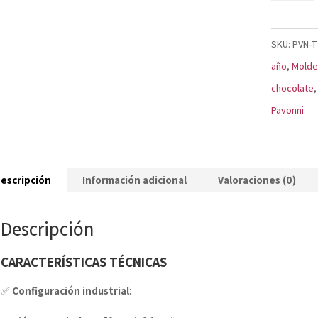
Lollipop
T114
SKU:
PVN-T
cantidad
año
,
Molde
chocolate
Pavonni
escripción
Información adicional
Valoraciones (0)
Descripción
CARACTERÍSTICAS TÉCNICAS
✅
Configuración industrial
: