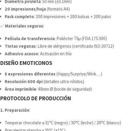
Diámetro piruleta
: 50 mm (±0.1mm)
20 impresiones/hoja
(formato A4)
Pack completo
: 200 impresiones + 200 bolsas + 200 palos
✅
Materiales seguros
:
Película de transferencia
: Poliéster 75µ (FDA 175.300)
Tintas veganas
: Libre de alérgenos (certificado ISO 20712)
Adhesivo acuoso
: Activación en frío
DISEÑO EMOTICONOS
8 expresiones diferentes
(Happy/Surprise/Wink…)
Resolución 600 dpi
(detalles ultra-nítidos)
Área imprimible
: 48mm Ø (borde de seguridad)
PROTOCOLO DE PRODUCCIÓN
1. Preparación
:
Temperar chocolate a 31°C (negro) / 30°C (leche) / 29°C (blanco)
Precalentar plancha a 35°C (±1°C)