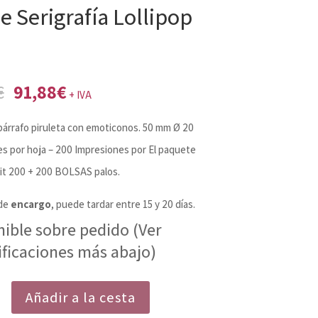
e Serigrafía Lollipop
El
El
€
91,88
€
+ IVA
precio
precio
 párrafo piruleta con emoticonos. 50 mm Ø 20
original
actual
s por hoja – 200 Impresiones por El paquete
era:
es:
it 200 + 200 BOLSAS palos.
96,47€.
91,88€.
de
encargo
, puede tardar entre 15 y 20 días.
nible sobre pedido (Ver
ificaciones más abajo)
Añadir a la cesta