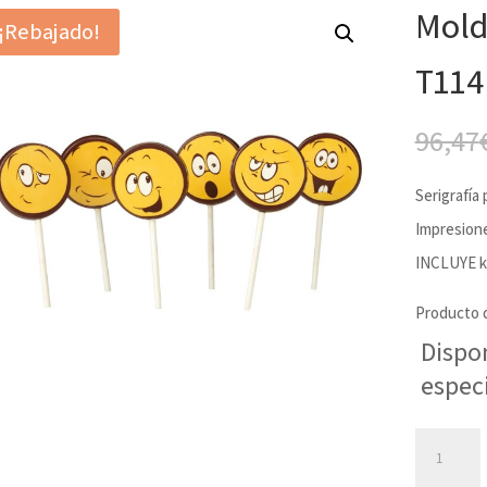
Mold
¡Rebajado!
T114
96,47
Serigrafía
Impresione
INCLUYE k
Producto 
Dispo
espec
Molde
Serigrafía