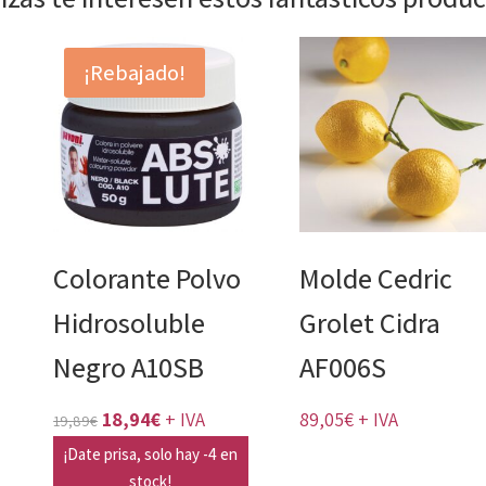
¡Rebajado!
Colorante Polvo
Molde Cedric
Hidrosoluble
Grolet Cidra
Negro A10SB
AF006S
El
El
18,94
€
+ IVA
89,05
€
+ IVA
19,89
€
precio
precio
¡Date prisa, solo hay -4 en
original
stock!
actual