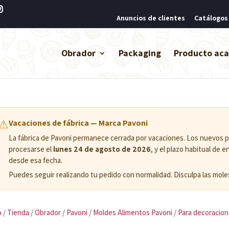
Anuncios de clientes
Catálogos
Obrador
Packaging
Producto ac
⚠
Vacaciones de fábrica — Marca Pavoni
La fábrica de Pavoni permanece cerrada por vacaciones. Los nuevos
procesarse el
lunes 24 de agosto de 2026
, y el plazo habitual de 
desde esa fecha.
Puedes seguir realizando tu pedido con normalidad. Disculpa las moles
o
/
Tienda
/
Obrador
/
Pavoni
/
Moldes Alimentos Pavoni
/
Para decoracion