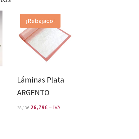
¡Rebajado!
Láminas Plata
ARGENTO
El
El
26,79
€
+ IVA
28,13
€
precio
precio
original
actual
era:
es: