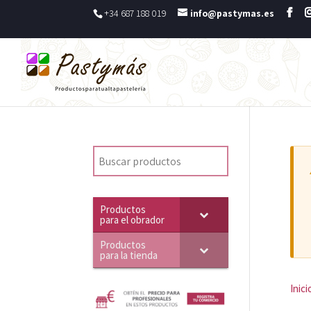
+34 687 188 019
info@pastymas.es
Productos
para el obrador
Productos
para la tienda
Inici