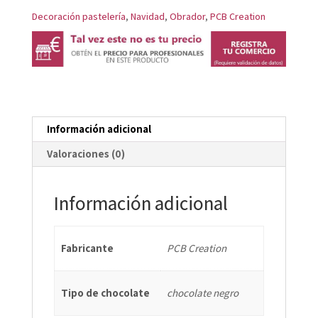
CON
Decoración pastelería
,
Navidad
,
Obrador
,
PCB Creation
HUELLAS
EN
RELIEVE
8,8X5,8
CM
Información adicional
cantidad
Valoraciones (0)
Información adicional
Fabricante
PCB Creation
Tipo de chocolate
chocolate negro