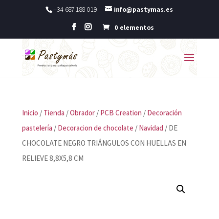
+34 687 188 019
info@pastymas.es
0 elementos
Inicio
/
Tienda
/
Obrador
/
PCB Creation
/
Decoración
pastelería
/
Decoracion de chocolate
/
Navidad
/ DE
CHOCOLATE NEGRO TRIÁNGULOS CON HUELLAS EN
RELIEVE 8,8X5,8 CM