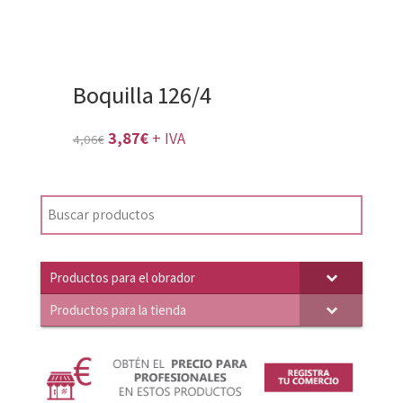
Boquilla 126/4
El
El
3,87
€
+ IVA
4,06
€
precio
precio
original
actual
era:
es:
4,06€.
3,87€.
Productos para el obrador
Productos para la tienda