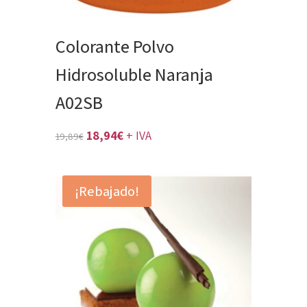
Colorante Polvo
Hidrosoluble Naranja
A02SB
El
El
18,94
€
+ IVA
19,89
€
precio
precio
original
actual
¡Rebajado!
era:
es:
19,89€.
18,94€.