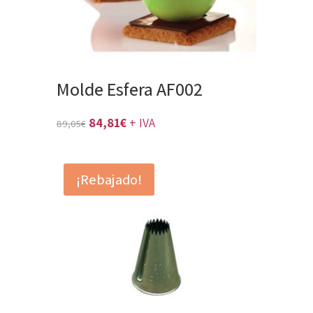
Molde Esfera AF002
El
El
84,81
€
+ IVA
89,05
€
precio
precio
original
actual
¡Rebajado!
era:
es:
89,05€.
84,81€.