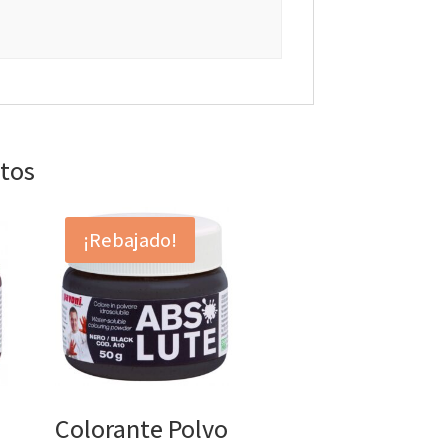
ctos
¡Rebajado!
o
Colorante Polvo