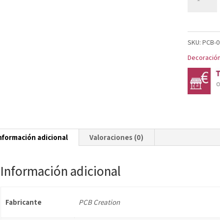
RECUBIE
DE
AZÚCAR
SKU:
PCB-
BOLAS
Decoración
DE
CHOCOLA
BLANCO
Ø
2,6
nformación adicional
Valoraciones (0)
CM
cantidad
Información adicional
Fabricante
PCB Creation