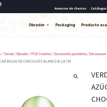
Anuncios de clientes
Catálogos
Obrador
Packaging
Producto ac
o
/
Tienda
/
Obrador
/
PCB Creation
/
Decoración pastelería
/
Decoracion 
CAR BOLAS DE CHOCOLATE BLANCO Ø 2,6 CM
VERD
AZÚ
CHOC