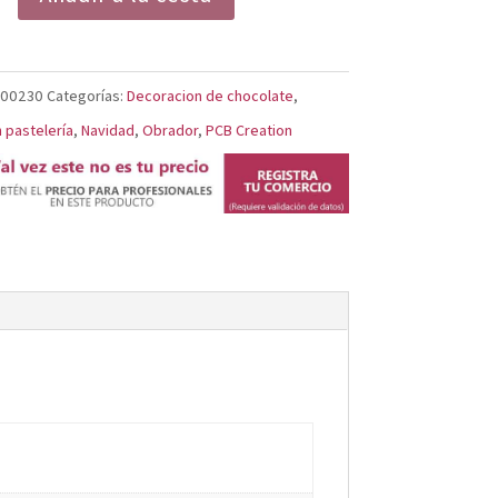
RTOS
000230
Categorías:
Decoracion de chocolate
,
 pastelería
,
Navidad
,
Obrador
,
PCB Creation
TE