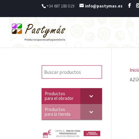
+34 687 188 019
info@pastymas.es
Inici
AZÚ
Productos
para el obrador
Productos
para la tienda