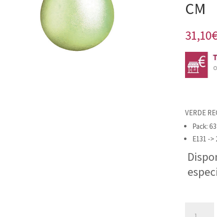
CM
31,10
VERDE RE
Pack: 63
E131 -> 
Dispo
espec
VERDE