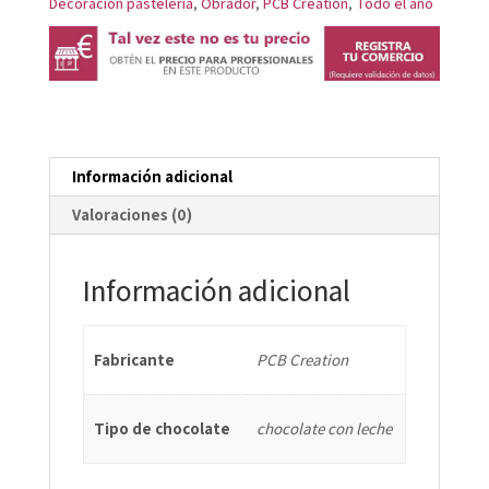
Decoración pastelería
,
Obrador
,
PCB Creation
,
Todo el año
DEL
CLUB
16
CM
15,6X13,6
Información adicional
cantidad
Valoraciones (0)
Información adicional
Fabricante
PCB Creation
Tipo de chocolate
chocolate con leche