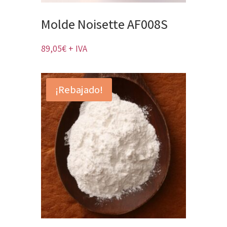
Molde Noisette AF008S
89,05
€
+ IVA
¡Rebajado!