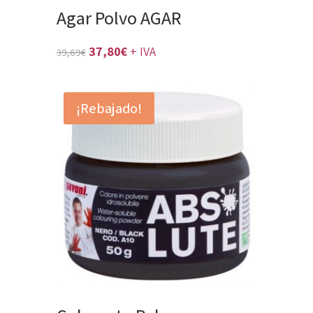
Agar Polvo AGAR
El
El
37,80
€
+ IVA
39,69
€
precio
precio
original
actual
¡Rebajado!
era:
es:
39,69€.
37,80€.