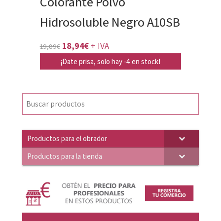
Colorante Polvo
Hidrosoluble Negro A10SB
El
El
18,94
€
+ IVA
19,89
€
precio
precio
¡Date prisa, solo hay -4 en stock!
original
actual
era:
es:
19,89€.
18,94€.
Productos para el obrador
Productos para la tienda