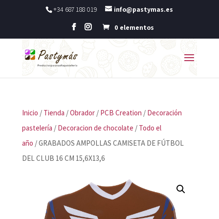
+34 687 188 019
info@pastymas.es
0 elementos
Inicio
/
Tienda
/
Obrador
/
PCB Creation
/
Decoración
pastelería
/
Decoracion de chocolate
/
Todo el
año
/ GRABADOS AMPOLLAS CAMISETA DE FÚTBOL
DEL CLUB 16 CM 15,6X13,6