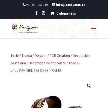
+34 687 188 019
info@pastymas.es
0 elementos
Inicio
/
Tienda
/
Obrador
/
PCB Creation
/
Decoración
pastelería
/
Decoracion de chocolate
/
Todo el
año
/ PENDIENTES CNESPIRALES