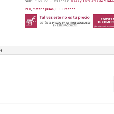
SKU:
PCB-033515
Categorías:
Bases y Tartaletas de Manteq
Ø
PCB
,
Materia prima
,
PCB Creation
3,7
H
1,5
CM
cantidad
0)