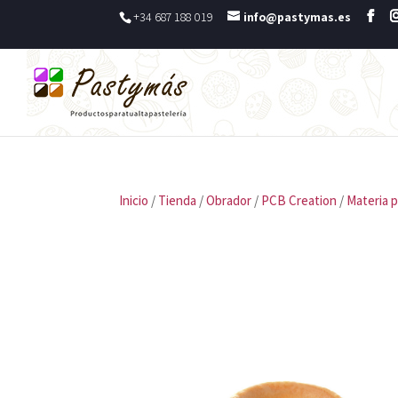
+34 687 188 019
info@pastymas.es
Inicio
/
Tienda
/
Obrador
/
PCB Creation
/
Materia 