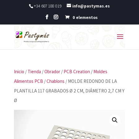
+34 687 188 019
info@pastymas.es
0 elementos
Inicio
/
Tienda
/
Obrador
/
PCB Creation
/
Moldes
Alimentos PCB
/
Chablons
/ MOLDE REDONDO DE LA
PLANTILLA 117 GRABADOS Ø 2 CM, DIÁMETRO 2,7 CM Y
Ø