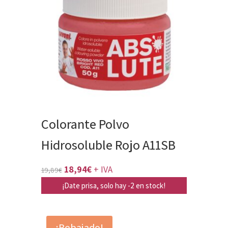
Colorante Polvo
Hidrosoluble Rojo A11SB
El
El
18,94
€
+ IVA
19,89
€
precio
precio
¡Date prisa, solo hay -2 en stock!
original
actual
era:
es:
¡Rebajado!