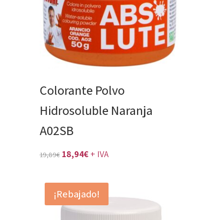
Colorante Polvo
Hidrosoluble Naranja
A02SB
El
El
18,94
€
+ IVA
19,89
€
precio
precio
original
actual
¡Rebajado!
era:
es:
19,89€.
18,94€.