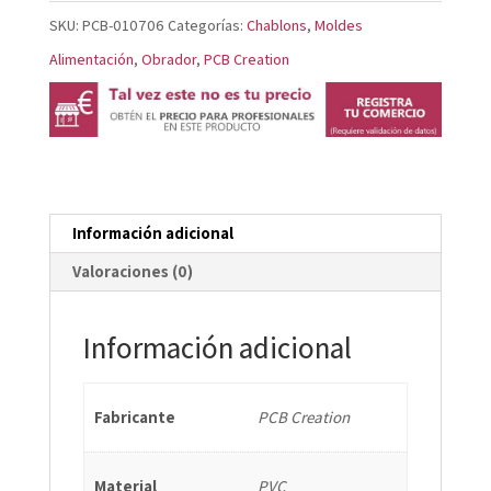
LA
SKU:
PCB-010706
Categorías:
Chablons
,
Moldes
PLANTILLA
Alimentación
,
Obrador
,
PCB Creation
117
GRABADOS
Ø
2
CM,
Información adicional
DIÁMETRO
Valoraciones (0)
2,7
CM
Información adicional
Y
Ø
Fabricante
PCB Creation
cantidad
Material
PVC