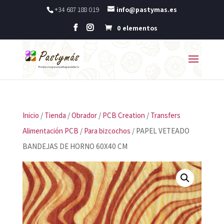
+34 687 188 019
info@pastymas.es
0 elementos
Inicio
/
Tienda
/
Obrador
/
PCB Creation
/
Transfers
Alimentación PCB
/
Para bizcochos
/ PAPEL VETEADO
BANDEJAS DE HORNO 60X40 CM