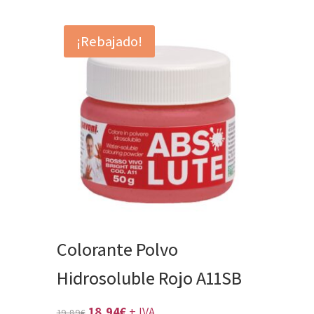
precio
precio
original
actual
¡Rebajado!
era:
es:
89,05€.
84,81€.
Colorante Polvo
Hidrosoluble Rojo A11SB
El
El
18,94
€
+ IVA
19,89
€