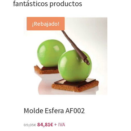
fantásticos productos
¡Rebajado!
Molde Esfera AF002
El
El
84,81
€
+ IVA
89,05
€