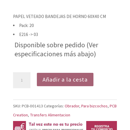
PAPEL VETEADO BANDEJAS DE HORNO 60X40 CM
Pack: 20
E216 -> 03
Disponible sobre pedido (Ver
especificaciones más abajo)
PAPEL
Añadir a la cesta
VETEADO
BANDEJAS
DE
SKU:
PCB-001413
Categorías:
Obrador
,
Para bizcochos
,
PCB
HORNO
Creation
,
Transfers Alimentacion
60X40