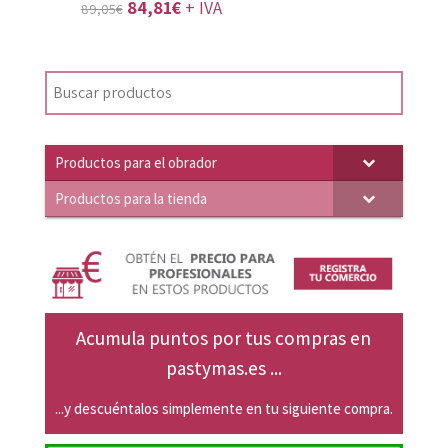
El
El
84,81
€
+ IVA
89,05
€
precio
precio
original
actual
era:
es:
89,05€.
84,81€.
Productos para el obrador
Productos para la tienda
Acumula puntos por tus compras en
pastymas.es ...
...y descuéntalos simplemente en tu siguiente compra.