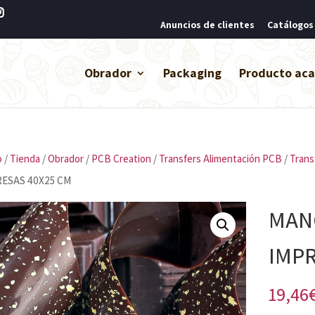
Anuncios de clientes
Catálogos
Obrador
Packaging
Producto ac
o
/
Tienda
/
Obrador
/
PCB Creation
/
Transfers Alimentación PCB
/
Trans
RESAS 40X25 CM
MAN
IMPR
19,46