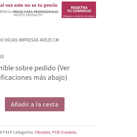
 HOJAS IMPRESAS 40X25 CM
10
nible sobre pedido (Ver
ificaciones más abajo)
DO
Añadir a la cesta
007419
Categorías:
Obrador
,
PCB Creation
,