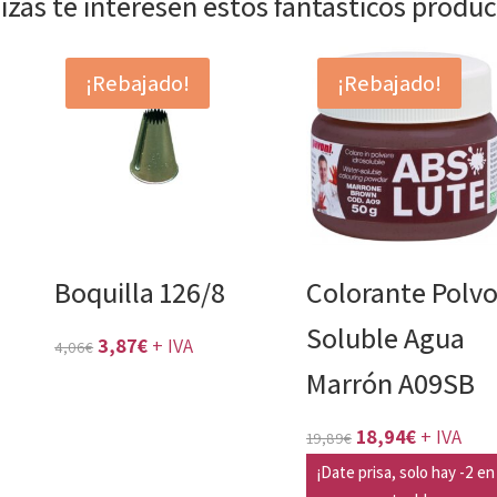
izás te interesen estos fantásticos produ
¡Rebajado!
¡Rebajado!
Boquilla 126/8
Colorante Polv
Soluble Agua
El
El
3,87
€
+ IVA
4,06
€
Marrón A09SB
precio
precio
original
actual
El
El
18,94
€
+ IVA
19,89
€
era:
es:
precio
precio
¡Date prisa, solo hay -2 en
4,06€.
3,87€.