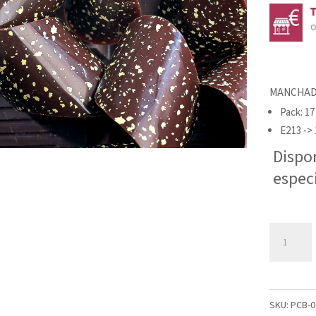
MANCHADO
Pack: 17
E213 -> 
Dispo
espec
MANCHA
HOJAS
IMPRESAS
40X25
SKU:
PCB-