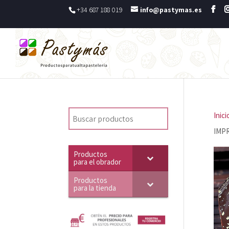
+34 687 188 019
info@pastymas.es
Inici
IMP
Productos
para el obrador
Productos
para la tienda