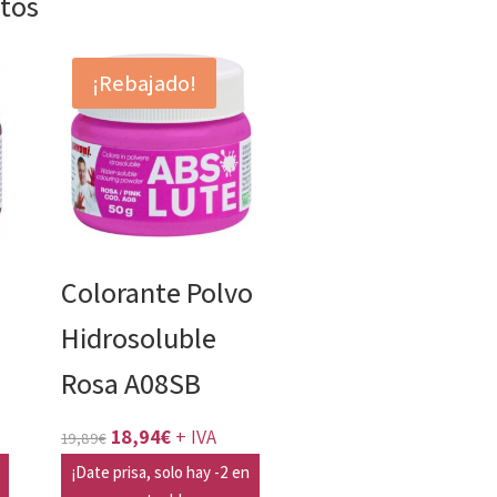
ctos
¡Rebajado!
o
Colorante Polvo
Hidrosoluble
Rosa A08SB
El
El
18,94
€
+ IVA
19,89
€
precio
precio
¡Date prisa, solo hay -2 en