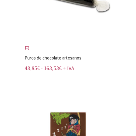
Puros de chocolate artesanos
Rango
48,85
€
-
163,53
€
+ IVA
de
precios:
desde
48,85€
hasta
163,53€