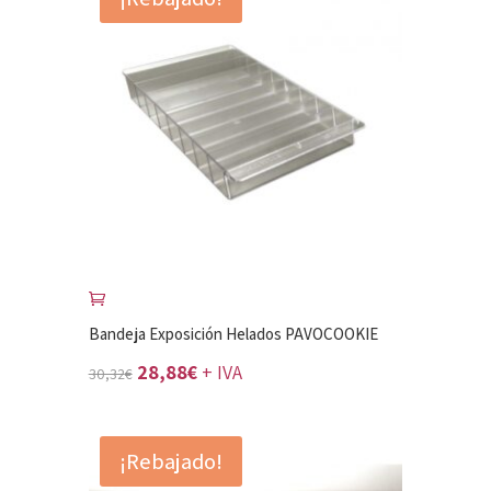
Bandeja Exposición Helados PAVOCOOKIE
El
El
28,88
€
+ IVA
30,32
€
precio
precio
original
actual
¡Rebajado!
era:
es: