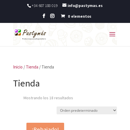
+34 687 188 019
info@pastymas.es
0 elementos
Inicio
/
Tienda
/ Tienda
Tienda
Mostrando los 18 resultados
¡Rebajado!