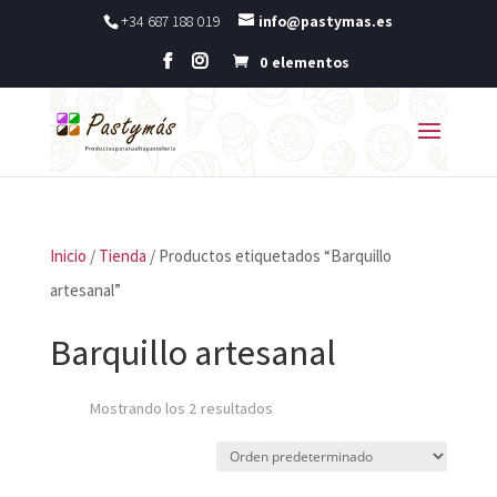
+34 687 188 019
info@pastymas.es
0 elementos
Inicio
/
Tienda
/ Productos etiquetados “Barquillo
artesanal”
Barquillo artesanal
Mostrando los 2 resultados