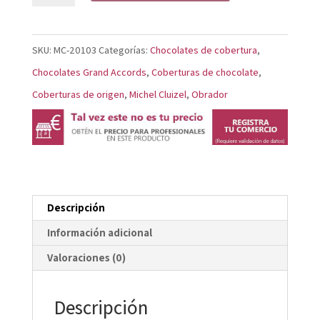
chocolate
Grands
SKU:
MC-20103
Categorías:
Chocolates de cobertura
,
Accords
Chocolates Grand Accords
,
Coberturas de chocolate
,
Noir
Coberturas de origen
,
Michel Cluizel
,
Obrador
Infini
99%
cantidad
Descripción
Información adicional
Valoraciones (0)
Descripción