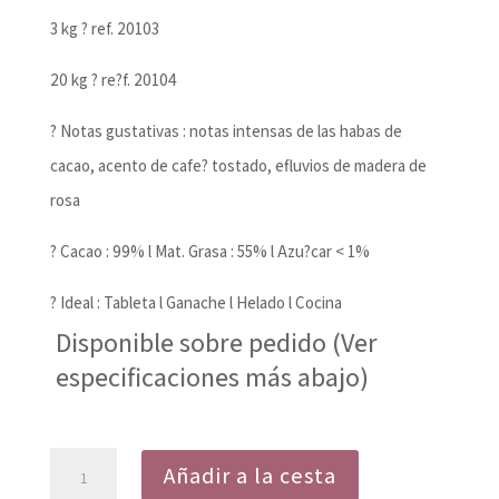
3 kg ? ref. 20103
20 kg ? re?f. 20104
? Notas gustativas : notas intensas de las habas de
cacao, acento de cafe? tostado, efluvios de madera de
rosa
? Cacao : 99% l Mat. Grasa : 55% l Azu?car < 1%
? Ideal : Tableta l Ganache l Helado l Cocina
Disponible sobre pedido (Ver
especificaciones más abajo)
Cobertura
Añadir a la cesta
de