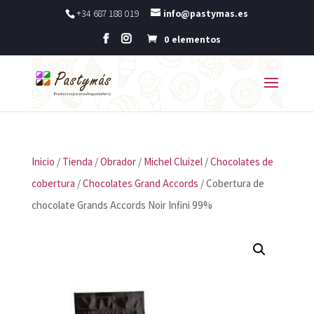
+34 687 188 019
info@pastymas.es
0 elementos
Inicio
/
Tienda
/
Obrador
/
Michel Cluizel
/
Chocolates de
cobertura
/
Chocolates Grand Accords
/ Cobertura de
chocolate Grands Accords Noir Infini 99%