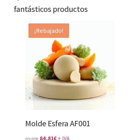
fantásticos productos
¡Rebajado!
Molde Esfera AF001
El
El
84,81
€
+ IVA
89,05
€