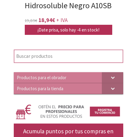
Hidrosoluble Negro A10SB
El
El
18,94
€
+ IVA
19,89
€
precio
precio
¡Date prisa, solo hay -4 en stock!
original
actual
era:
es:
19,89€.
18,94€.
Productos para el obrador
Productos para la tienda
Acumula puntos por tus compras en