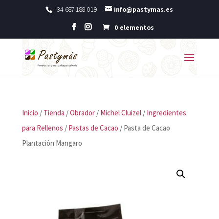
+34 687 188 019
info@pastymas.es
0 elementos
Inicio
/
Tienda
/
Obrador
/
Michel Cluizel
/
Ingredientes
para Rellenos
/
Pastas de Cacao
/ Pasta de Cacao
Plantación Mangaro