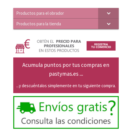
39,69€.
37,80€.
Productos para el obrador
Productos para la tienda
Acumula puntos por tus compras en
pastymas.es ...
...y descuéntalos simplemente en tu siguiente compra.