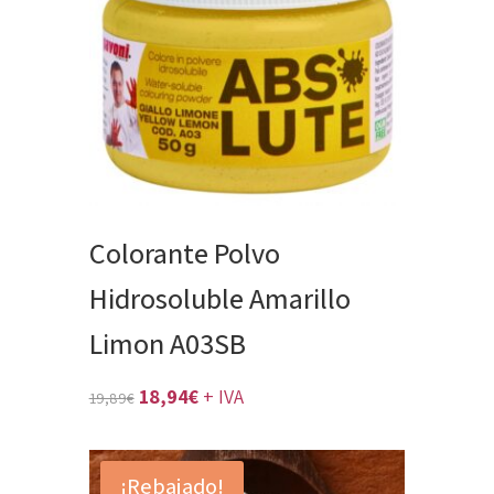
Colorante Polvo
Hidrosoluble Amarillo
Limon A03SB
El
El
18,94
€
+ IVA
19,89
€
precio
precio
original
actual
¡Rebajado!