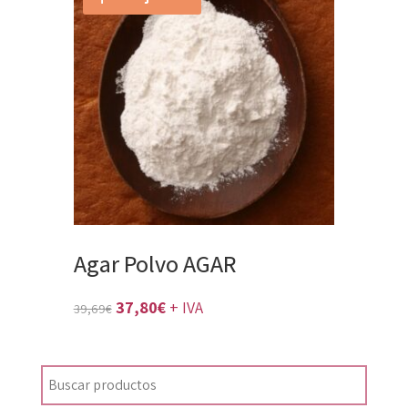
era:
es:
19,89€.
18,94€.
Agar Polvo AGAR
El
El
37,80
€
+ IVA
39,69
€
precio
precio
original
actual
era:
es: