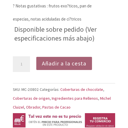
? Notas gustativas : frutos exo?ticos, pan de
especias, notas aciduladas de ci?tricos
Disponible sobre pedido (Ver
especificaciones más abajo)
Pasta
Añadir a la cesta
de
Cacao
Plantación
SKU:
MC-20802
Categorías:
Coberturas de chocolate
,
Mangaro
Coberturas de origen
,
Ingredientes para Rellenos
,
Michel
cantidad
Cluizel
,
Obrador
,
Pastas de Cacao