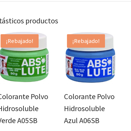
ntásticos productos
¡Rebajado!
¡Rebajado!
Colorante Polvo
Colorante Polvo
Hidrosoluble
Hidrosoluble
Verde A05SB
Azul A06SB