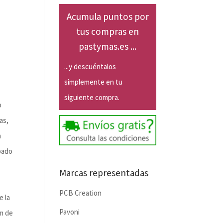
Acumula puntos por
tus compras en
pastymas.es ...
...y descuéntalos
simplemente en tu
siguiente compra.
o
as,
a
bado
Marcas representadas
PCB Creation
e la
Pavoni
cm de