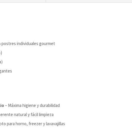
a postres individuales gourmet
o)
a)
egantes
cio
– Máxima higiene y durabilidad
erente natural y fácil limpieza
pto para horno, freezer y lavavajillas