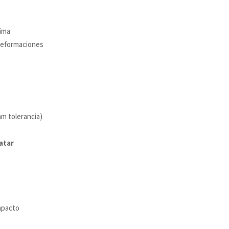
tima
deformaciones
mm tolerancia)
atar
mpacto