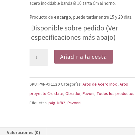
acero inoxidable banda Ø 10 tarta Cm al horno.
Producto de
encargo
, puede tardar entre 15 y 20 días.
Disponible sobre pedido (Ver
especificaciones más abajo)
Aros
Añadir a la cesta
de
Acero
Redondos
SKU:
PVN-XF1120
Categorías:
Aros de Acero Inox.
,
Aros
Monoporción
proyecto Crostate
,
Obrador
,
Pavoni
,
Todos los productos
XF1120
Etiquetas:
pág. Nº82
,
Pavonni
cantidad
Valoraciones (0)