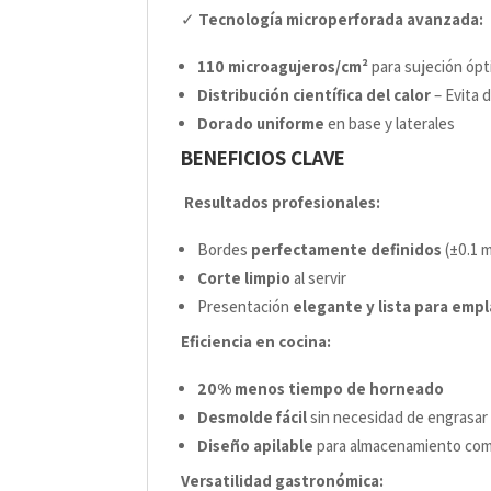
✓
Tecnología microperforada avanzada:
110 microagujeros/cm²
para sujeción óp
Distribución científica del calor
– Evita 
Dorado uniforme
en base y laterales
BENEFICIOS CLAVE
Resultados profesionales:
Bordes
perfectamente definidos
(±0.1 
Corte limpio
al servir
Presentación
elegante y lista para empl
Eficiencia en cocina:
20% menos tiempo de horneado
Desmolde fácil
sin necesidad de engrasar
Diseño apilable
para almacenamiento co
Versatilidad gastronómica: