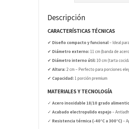
Descripción
CARACTERÍSTICAS TÉCNICAS
✔
Diseño compacto y funcional
– Ideal par
✔
Diámetro externo:
11 cm (banda de acer
✔
Diámetro interno útil:
10 cm (tarta cocid
✔
Altura:
2 cm – Perfecto para porciones el
✔
Capacidad:
1 porción premium
MATERIALES Y TECNOLOGÍA
✓
Acero inoxidable 18/10 grado alimenti
✓
Acabado electropulido espejo
– Antiadh
✓
Resistencia térmica (-40°C a 300°C)
– A