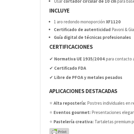
Usar
cortador circular de 10 cm
para bas
INCLUYE
1 aro redondo monoporción
XF1120
Certificado de autenticidad
Pavoni & Gi
Guía digital de técnicas profesionales
CERTIFICACIONES
✔
Normativa UE 1935/2004
para contacto 
✔
Certificado FDA
✔
Libre de PFOA y metales pesados
APLICACIONES DESTACADAS
⭐
Alta repostería:
Postres individuales en r
⭐
Eventos gourmet:
Presentaciones elegan
⭐
Pastelería creativa:
Tartaletas premium p