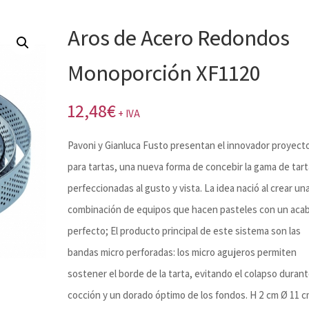
Aros de Acero Redondos
Monoporción XF1120
12,48
€
+ IVA
Pavoni y Gianluca Fusto presentan el innovador proyect
para tartas, una nueva forma de concebir la gama de tart
perfeccionadas al gusto y vista. La idea nació al crear un
combinación de equipos que hacen pasteles con un aca
perfecto; El producto principal de este sistema son las
bandas micro perforadas: los micro agujeros permiten
sostener el borde de la tarta, evitando el colapso durant
cocción y un dorado óptimo de los fondos. H 2 cm Ø 11 