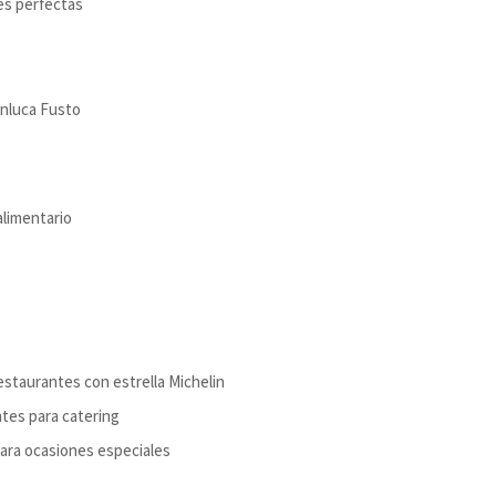
es perfectas
anluca Fusto
alimentario
estaurantes con estrella Michelin
tes para catering
ara ocasiones especiales