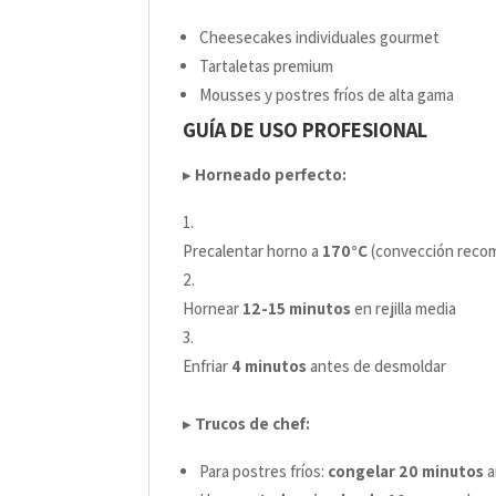
Cheesecakes individuales gourmet
Tartaletas premium
Mousses y postres fríos de alta gama
GUÍA DE USO PROFESIONAL
▸
Horneado perfecto:
Precalentar horno a
170°C
(convección reco
Hornear
12-15 minutos
en rejilla media
Enfriar
4 minutos
antes de desmoldar
▸
Trucos de chef:
Para postres fríos:
congelar 20 minutos
a