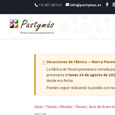
+34 687 188 019
info@pastymas.es
⚠
Vacaciones de fábrica — Marca Pavon
La fábrica de Pavoni permanece cerrada p
procesarse el
lunes 24 de agosto de 20
desde esa fecha.
Puedes seguir realizando tu pedido con nor
Inicio
/
Tienda
/
Obrador
/
Pavoni
/
Aros de Acero I
XF1120