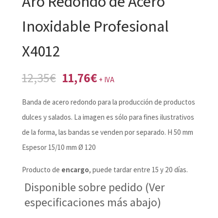
Aro Redondo de Acero
Inoxidable Profesional
X4012
El
El
12,35
€
11,76
€
+ IVA
precio
precio
Banda de acero redondo para la producción de productos
original
actual
dulces y salados. La imagen es sólo para fines ilustrativos
era:
es:
de la forma, las bandas se venden por separado. H 50 mm
12,35€.
11,76€.
Espesor 15/10 mm Ø 120
Producto de
encargo
, puede tardar entre 15 y 20 días.
Disponible sobre pedido (Ver
especificaciones más abajo)