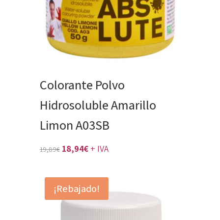
Colorante Polvo
Hidrosoluble Amarillo
Limon A03SB
El
El
18,94
€
+ IVA
19,89
€
precio
precio
original
actual
¡Rebajado!
era:
es:
19,89€.
18,94€.