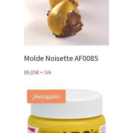
Molde Noisette AF008S
89,05
€
+ IVA
¡Rebajado!