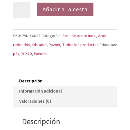
Aro
Añadir a la cesta
Redondo
de
Acero
SKU:
PVN-X4012
Categorías:
Aros de Acero Inox.
,
Aros
Inoxidable
redondos
,
Obrador
,
Pavoni
,
Todos los productos
Etiquetas:
Profesional
pág. Nº240
,
Pavonni
X4012
cantidad
Descripción
Información adicional
Valoraciones (0)
Descripción