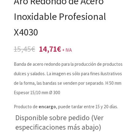
Aro Redondo de Acero
Inoxidable Profesional
X4030
El
El
15,45
€
14,71
€
+ IVA
precio
precio
Banda de acero redondo para la producción de productos
original
actual
dulces y salados. La imagen es sólo para fines ilustrativos
era:
es:
de la forma, las bandas se venden por separado. H 50 mm
15,45€.
14,71€.
Espesor 15/10 mm Ø 300
Producto de
encargo
, puede tardar entre 15 y 20 días.
Disponible sobre pedido (Ver
especificaciones más abajo)