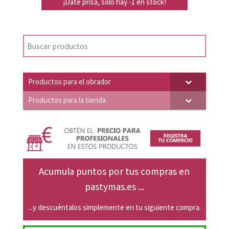
precio
precio
¡Date prisa, solo hay -1 en stock!
original
actual
era:
es:
22,26€.
21,20€.
Productos para el obrador
Productos para la tienda
Acumula puntos por tus compras en
pastymas.es ...
...y descuéntalos simplemente en tu siguiente compra.