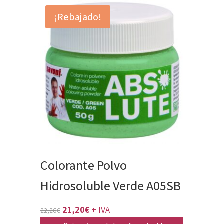
original
actual
¡Rebajado!
era:
es:
39,69€.
37,80€.
Colorante Polvo
Hidrosoluble Verde A05SB
El
El
21,20
€
+ IVA
22,26
€