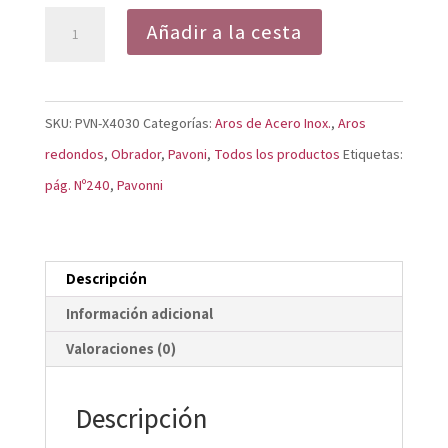
Aro
Añadir a la cesta
Redondo
de
Acero
SKU:
PVN-X4030
Categorías:
Aros de Acero Inox.
,
Aros
Inoxidable
redondos
,
Obrador
,
Pavoni
,
Todos los productos
Etiquetas:
Profesional
pág. Nº240
,
Pavonni
X4030
cantidad
Descripción
Información adicional
Valoraciones (0)
Descripción