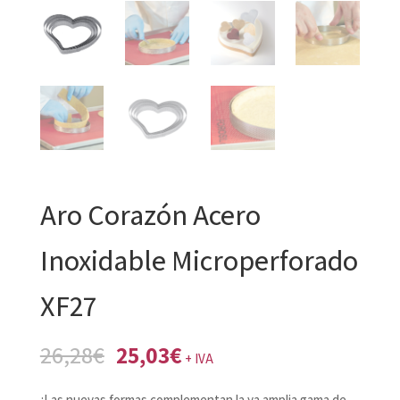
Aro Corazón Acero
Inoxidable Microperforado
XF27
El
El
26,28
€
25,03
€
+ IVA
precio
precio
¡Las nuevas formas complementan la ya amplia gama de