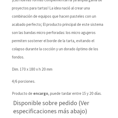
original
actual
proyectos para tartas! La idea nació al crear una
era:
es:
combinación de equipos que hacen pasteles con un
26,28€.
25,03€.
acabado perfecto; El producto principal de este sistema
son las bandas micro perforadas: los micro agujeros
permiten sostener el borde de la tarta, evitando el
colapso durante la cocción y un dorado óptimo de los
fondos.
Dim. 170 x 180 x h 20 mm
4/6 porciones.
Producto de
encargo
, puede tardar entre 15 y 20 días.
Disponible sobre pedido (Ver
especificaciones más abajo)