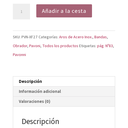
Aro
Añadir a la cesta
Corazón
Acero
Inoxidable
SKU:
PVN-XF27
Categorías:
Aros de Acero Inox.
,
Bandas
,
Microperforado
Obrador
,
Pavoni
,
Todos los productos
Etiquetas:
pág. Nº83
,
XF27
Pavonni
cantidad
Descripción
Información adicional
Valoraciones (0)
Descripción