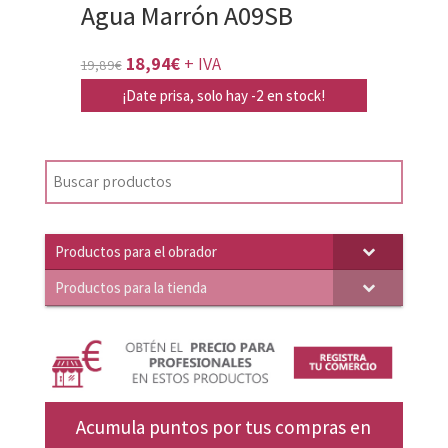
Agua Marrón A09SB
El
El
18,94
€
+ IVA
19,89
€
precio
precio
¡Date prisa, solo hay -2 en stock!
original
actual
era:
es:
19,89€.
18,94€.
Productos para el obrador
Productos para la tienda
Acumula puntos por tus compras en