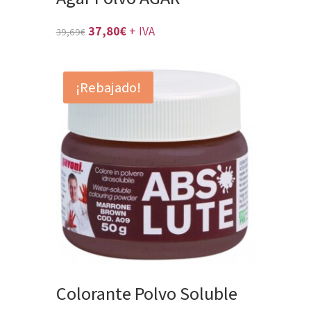
El
El
37,80
€
+ IVA
39,69
€
precio
precio
original
actual
¡Rebajado!
era:
es:
39,69€.
37,80€.
Colorante Polvo Soluble