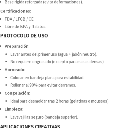
Base rígida reforzada (evita deformaciones).
Certificaciones
:
FDA / LFGB / CE.
Libre de BPA y ftalatos.
PROTOCOLO DE USO
Preparación
:
Lavar antes del primer uso (agua + jabón neutro).
No requiere engrasado (excepto para masas densas).
Horneado
:
Colocar en bandeja plana para estabilidad.
Rellenar al 90% para evitar derrames.
Congelación
:
Ideal para desmoldar tras 2 horas (gelatinas o mousses).
Limpieza
:
Lavavajillas seguro (bandeja superior).
APLICACIONES CREATIVAS