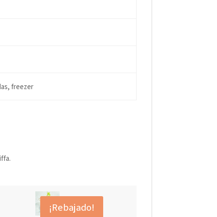
as, freezer
ffa.
¡Rebajado!