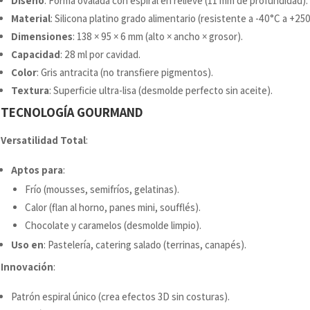
Diseño
: Forma ovalada con espiral en relieve (11 mm de profundidad).
Material
: Silicona platino grado alimentario (resistente a -40°C a +25
Dimensiones
: 138 × 95 × 6 mm (alto × ancho × grosor).
Capacidad
: 28 ml por cavidad.
Color
: Gris antracita (no transfiere pigmentos).
Textura
: Superficie ultra-lisa (desmolde perfecto sin aceite).
TECNOLOGÍA GOURMAND
Versatilidad Total
:
Aptos para
:
Frío (mousses, semifríos, gelatinas).
Calor (flan al horno, panes mini, soufflés).
Chocolate y caramelos (desmolde limpio).
Uso en
: Pastelería, catering salado (terrinas, canapés).
Innovación
:
Patrón espiral único (crea efectos 3D sin costuras).