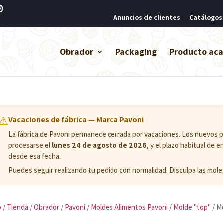
Anuncios de clientes
Catálogos
Obrador
Packaging
Producto ac
⚠
Vacaciones de fábrica — Marca Pavoni
La fábrica de Pavoni permanece cerrada por vacaciones. Los nuevos
procesarse el
lunes 24 de agosto de 2026
, y el plazo habitual de 
desde esa fecha.
Puedes seguir realizando tu pedido con normalidad. Disculpa las moles
o
/
Tienda
/
Obrador
/
Pavoni
/
Moldes Alimentos Pavoni
/
Molde "top"
/ M