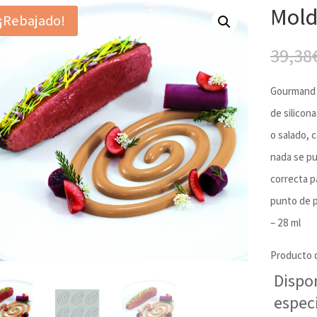
Mold
¡Rebajado!
39,38
Gourmand e
de silicona
o salado, c
nada se pu
correcta p
punto de p
– 28 ml
Producto 
Dispo
espec