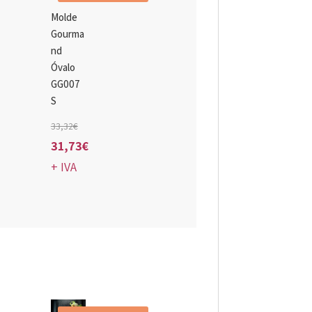
Molde
Gourma
nd
Óvalo
GG007
S
El
33,32
€
precio
31,73
€
El
original
+ IVA
precio
era:
actual
33,32€.
es:
31,73€.