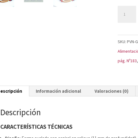
Molde
Oval
Espiral
GG010S
SKU:
PVN-
cantidad
Alimentaci
pág. Nº183
escripción
Información adicional
Valoraciones (0)
Descripción
CARACTERÍSTICAS TÉCNICAS