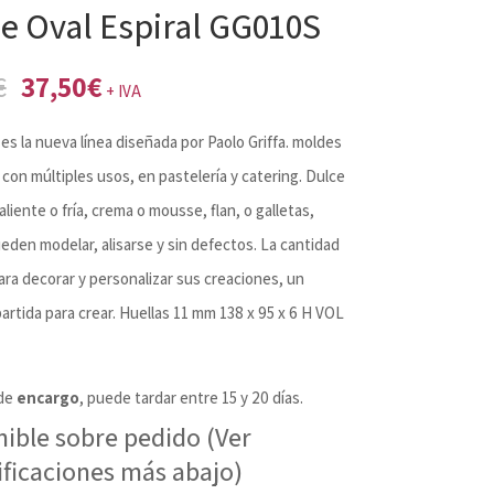
e Oval Espiral GG010S
El
El
€
37,50
€
+ IVA
precio
precio
s la nueva línea diseñada por Paolo Griffa. moldes
original
actual
 con múltiples usos, en pastelería y catering. Dulce
era:
es:
aliente o fría, crema o mousse, flan, o galletas,
39,38€.
37,50€.
eden modelar, alisarse y sin defectos. La cantidad
ara decorar y personalizar sus creaciones, un
artida para crear. Huellas 11 mm 138 x 95 x 6 H VOL
de
encargo
, puede tardar entre 15 y 20 días.
nible sobre pedido (Ver
ificaciones más abajo)