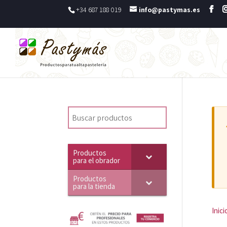
+34 687 188 019
info@pastymas.es
Productos
para el obrador
Productos
para la tienda
Inici