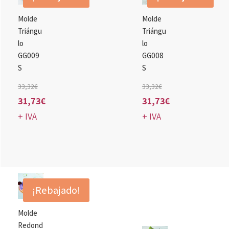
Molde
Molde
Triángu
Triángu
lo
lo
GG009
GG008
S
S
El
El
33,32
€
33,32
€
precio
precio
31,73
€
31,73
€
El
original
El
original
+ IVA
+ IVA
precio
era:
precio
era:
actual
33,32€.
actual
33,32€.
es:
es:
31,73€.
31,73€.
¡Rebajado!
Molde
Redond